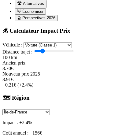
🛣️
Alternatives
💡
Économiser
🔮
Perspectives 2026
💰 Calculateur Impact Prix
Véhicule :
Distance trajet :
100 km
Ancien prix
8.70€
Nouveau prix 2025
8.91€
+0.21€ (+2,4%)
🗺️ Région
Impact : +2.4%
Coût annuel : +156€