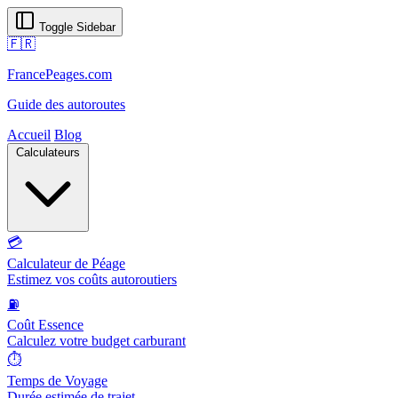
Toggle Sidebar
🇫🇷
FrancePeages.com
Guide des autoroutes
Accueil
Blog
Calculateurs
💳
Calculateur de Péage
Estimez vos coûts autoroutiers
⛽
Coût Essence
Calculez votre budget carburant
⏱️
Temps de Voyage
Durée estimée de trajet