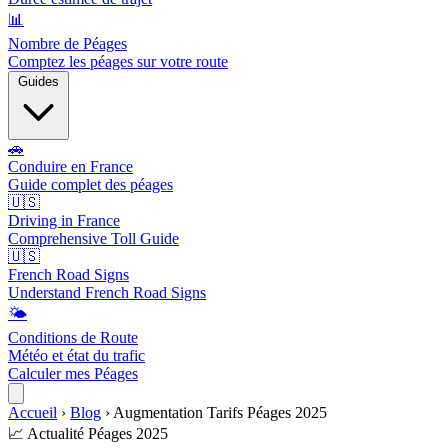
📊
Nombre de Péages
Comptez les péages sur votre route
Guides
🚗
Conduire en France
Guide complet des péages
🇺🇸
Driving in France
Comprehensive Toll Guide
🇺🇸
French Road Signs
Understand French Road Signs
🌤️
Conditions de Route
Météo et état du trafic
Calculer mes Péages
Accueil
›
Blog
›
Augmentation Tarifs Péages 2025
📈 Actualité Péages 2025