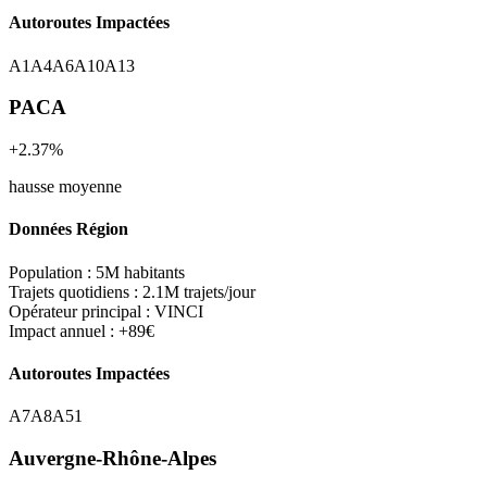
Autoroutes Impactées
A1
A4
A6
A10
A13
PACA
+2.37%
hausse moyenne
Données Région
Population :
5M habitants
Trajets quotidiens :
2.1M trajets/jour
Opérateur principal :
VINCI
Impact annuel :
+89€
Autoroutes Impactées
A7
A8
A51
Auvergne-Rhône-Alpes