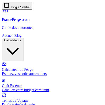
Toggle Sidebar
🇫🇷
FrancePeages.com
Guide des autoroutes
Accueil
Blog
Calculateurs
💳
Calculateur de Péage
Estimez vos coûts autoroutiers
⛽
Coût Essence
Calculez votre budget carburant
⏱️
Temps de Voyage
Durée estimée de trajet