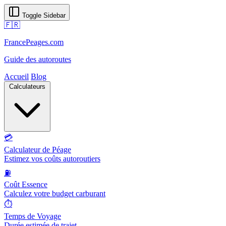
Toggle Sidebar
🇫🇷
FrancePeages.com
Guide des autoroutes
Accueil
Blog
Calculateurs
💳
Calculateur de Péage
Estimez vos coûts autoroutiers
⛽
Coût Essence
Calculez votre budget carburant
⏱️
Temps de Voyage
Durée estimée de trajet