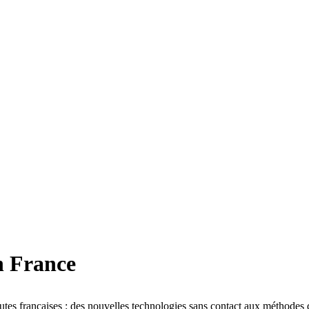
n France
es françaises : des nouvelles technologies sans contact aux méthodes de p