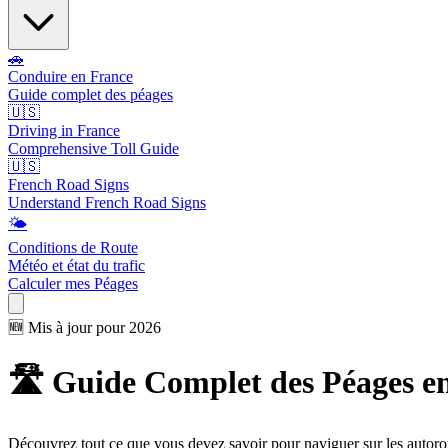
🚗
Conduire en France
Guide complet des péages
🇺🇸
Driving in France
Comprehensive Toll Guide
🇺🇸
French Road Signs
Understand French Road Signs
🌤️
Conditions de Route
Météo et état du trafic
Calculer mes Péages
🆕 Mis à jour pour 2026
🛣️ Guide Complet des Péages e
Découvrez tout ce que vous devez savoir pour naviguer sur les autorout