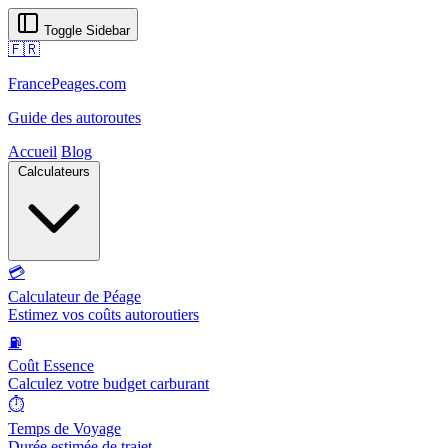
Toggle Sidebar
🇫🇷
FrancePeages.com
Guide des autoroutes
Accueil
Blog
Calculateurs
💳
Calculateur de Péage
Estimez vos coûts autoroutiers
⛽
Coût Essence
Calculez votre budget carburant
⏱️
Temps de Voyage
Durée estimée de trajet