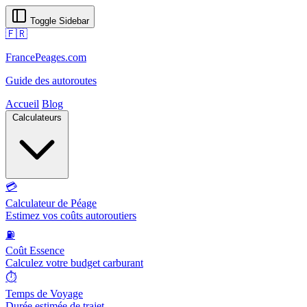
Toggle Sidebar
🇫🇷
FrancePeages.com
Guide des autoroutes
Accueil
Blog
Calculateurs
💳
Calculateur de Péage
Estimez vos coûts autoroutiers
⛽
Coût Essence
Calculez votre budget carburant
⏱️
Temps de Voyage
Durée estimée de trajet