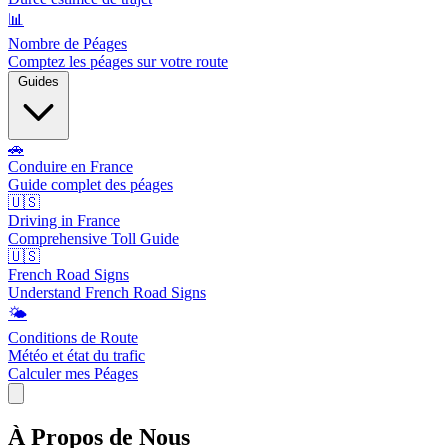
📊
Nombre de Péages
Comptez les péages sur votre route
Guides
🚗
Conduire en France
Guide complet des péages
🇺🇸
Driving in France
Comprehensive Toll Guide
🇺🇸
French Road Signs
Understand French Road Signs
🌤️
Conditions de Route
Météo et état du trafic
Calculer mes Péages
À Propos de Nous