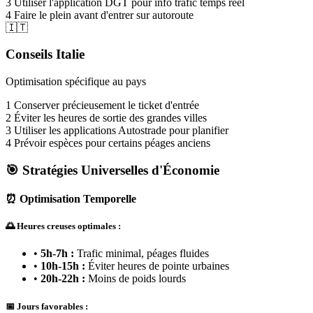
3
Utiliser l'application DGT pour info trafic temps réel
4
Faire le plein avant d'entrer sur autoroute
🇮🇹
Conseils Italie
Optimisation spécifique au pays
1
Conserver précieusement le ticket d'entrée
2
Éviter les heures de sortie des grandes villes
3
Utiliser les applications Autostrade pour planifier
4
Prévoir espèces pour certains péages anciens
🎯 Stratégies Universelles d'Économie
⏰ Optimisation Temporelle
🌅 Heures creuses optimales :
•
5h-7h :
Trafic minimal, péages fluides
•
10h-15h :
Éviter heures de pointe urbaines
•
20h-22h :
Moins de poids lourds
📅 Jours favorables :