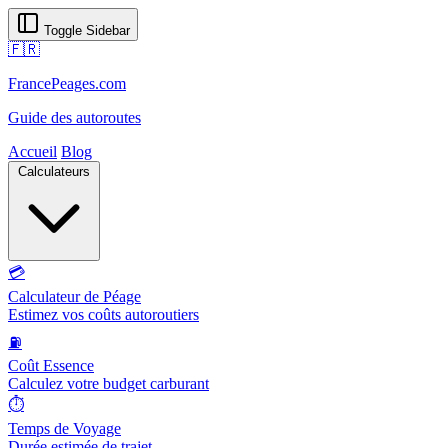
Toggle Sidebar
🇫🇷
FrancePeages.com
Guide des autoroutes
Accueil
Blog
Calculateurs
💳
Calculateur de Péage
Estimez vos coûts autoroutiers
⛽
Coût Essence
Calculez votre budget carburant
⏱️
Temps de Voyage
Durée estimée de trajet