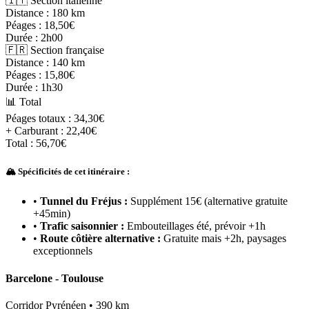
🇮🇹 Section italienne
Distance :
180 km
Péages :
18,50€
Durée :
2h00
🇫🇷 Section française
Distance :
140 km
Péages :
15,80€
Durée :
1h30
📊 Total
Péages totaux :
34,30€
+ Carburant :
22,40€
Total :
56,70€
🏔️ Spécificités de cet itinéraire :
•
Tunnel du Fréjus :
Supplément 15€ (alternative gratuite
+45min)
•
Trafic saisonnier :
Embouteillages été, prévoir +1h
•
Route côtière alternative :
Gratuite mais +2h, paysages
exceptionnels
Barcelone - Toulouse
Corridor Pyrénéen • 390 km