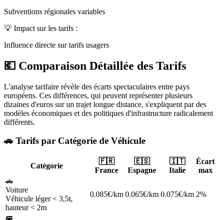
Subventions régionales variables
💡
Impact sur les tarifs :
Influence directe sur tarifs usagers
💶 Comparaison Détaillée des Tarifs
L'analyse tarifaire révèle des écarts spectaculaires entre pays
européens. Ces différences, qui peuvent représenter plusieurs
dizaines d'euros sur un trajet longue distance, s'expliquent par des
modèles économiques et des politiques d'infrastructure radicalement
différents.
🚗 Tarifs par Catégorie de Véhicule
🇫🇷
🇪🇸
🇮🇹
Écart
Catégorie
France
Espagne
Italie
max
🚗
Voiture
0.085€/km
0.065€/km
0.075€/km
2%
Véhicule léger < 3,5t,
hauteur < 2m
🚐