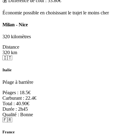
💰 Différence de coût :
53.80€
Économie possible en choisissant le trajet le moins cher
Milan - Nice
320 kilomètres
Distance
320 km
🇮🇹
Italie
Péage à barrière
Péages :
18.5€
Carburant :
22.4€
Total :
40.90€
Durée :
2h45
Qualité :
Bonne
🇫🇷
France