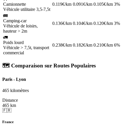
Camionnette
0.119€/km
0.091€/km
0.105€/km
3%
Véhicule utilitaire 3,5-7,5t
🚌
Camping-car
0.136€/km
0.104€/km
0.120€/km
3%
Véhicule de loisirs,
hauteur > 2m
🚛
Poids lourd
0.238€/km
0.182€/km
0.210€/km
6%
Véhicule > 7,5t, transport
commercial
🗺️ Comparaison sur Routes Populaires
Paris - Lyon
465 kilomètres
Distance
465 km
🇫🇷
France