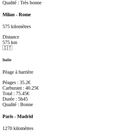
Qualité :
Très bonne
Milan - Rome
575 kilomètres
Distance
575 km
🇮🇹
Italie
Péage à barrière
Péages :
35.2€
Carburant :
40.25€
Total :
75.45€
Durée :
5h45
Qualité :
Bonne
Paris - Madrid
1270 kilomètres