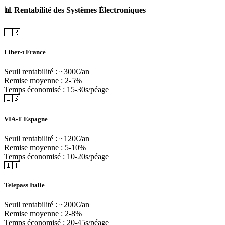
📊 Rentabilité des Systèmes Électroniques
🇫🇷
Liber-t France
Seuil rentabilité :
~300€/an
Remise moyenne :
2-5%
Temps économisé :
15-30s/péage
🇪🇸
VIA-T Espagne
Seuil rentabilité :
~120€/an
Remise moyenne :
5-10%
Temps économisé :
10-20s/péage
🇮🇹
Telepass Italie
Seuil rentabilité :
~200€/an
Remise moyenne :
2-8%
Temps économisé :
20-45s/péage