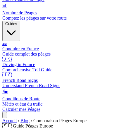
📊
Nombre de Péages
Comptez les péages sur votre route
Guides
🚗
Conduire en France
Guide complet des péages
🇺🇸
Driving in France
Comprehensive Toll Guide
🇺🇸
French Road Signs
Understand French Road Signs
🌤️
Conditions de Route
Météo et état du trafic
Calculer mes Péages
Accueil
›
Blog
›
Comparaison Péages Europe
🇪🇺 Guide Péages Europe