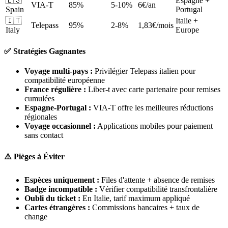
🇪🇸
Espagne +
VIA-T
85%
5-10%
6€/an
Spain
Portugal
🇮🇹
Italie +
Telepass
95%
2-8%
1,83€/mois
Italy
Europe
✅ Stratégies Gagnantes
Voyage multi-pays :
Privilégier Telepass italien pour
compatibilité européenne
France régulière :
Liber-t avec carte partenaire pour remises
cumulées
Espagne-Portugal :
VIA-T offre les meilleures réductions
régionales
Voyage occasionnel :
Applications mobiles pour paiement
sans contact
⚠️ Pièges à Éviter
Espèces uniquement :
Files d'attente + absence de remises
Badge incompatible :
Vérifier compatibilité transfrontalière
Oubli du ticket :
En Italie, tarif maximum appliqué
Cartes étrangères :
Commissions bancaires + taux de
change