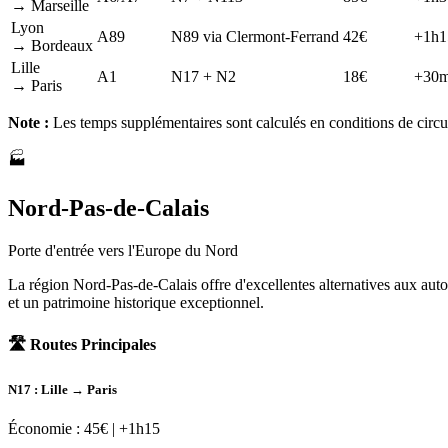
→ Marseille
Lyon
A89
N89 via Clermont-Ferrand
42€
+1h1
→ Bordeaux
Lille
A1
N17 + N2
18€
+30m
→ Paris
Note :
Les temps supplémentaires sont calculés en conditions de circu
🏭
Nord-Pas-de-Calais
Porte d'entrée vers l'Europe du Nord
La région Nord-Pas-de-Calais offre d'excellentes alternatives aux auto
et un patrimoine historique exceptionnel.
🛣️ Routes Principales
N17 : Lille → Paris
Économie : 45€ | +1h15