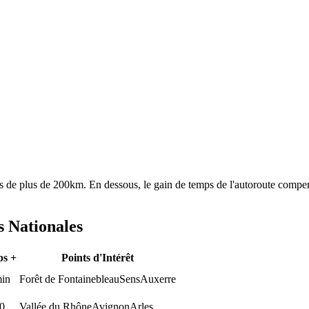
ajets de plus de 200km. En dessous, le gain de temps de l'autoroute com
s Nationales
s +
Points d'Intérêt
in
Forêt de Fontainebleau
Sens
Auxerre
0
Vallée du Rhône
Avignon
Arles