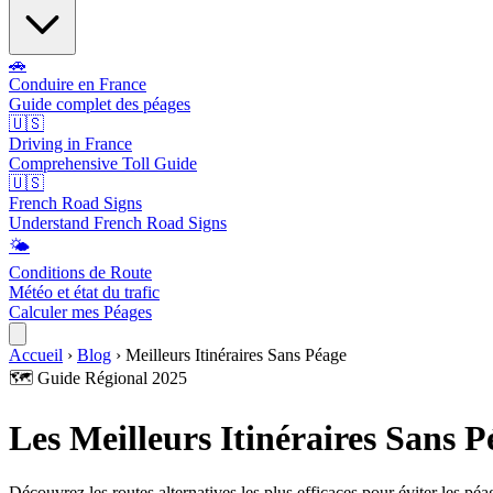
🚗
Conduire en France
Guide complet des péages
🇺🇸
Driving in France
Comprehensive Toll Guide
🇺🇸
French Road Signs
Understand French Road Signs
🌤️
Conditions de Route
Météo et état du trafic
Calculer mes Péages
Accueil
›
Blog
›
Meilleurs Itinéraires Sans Péage
🗺️ Guide Régional 2025
Les Meilleurs Itinéraires Sans 
Découvrez les routes alternatives les plus efficaces pour éviter les pé