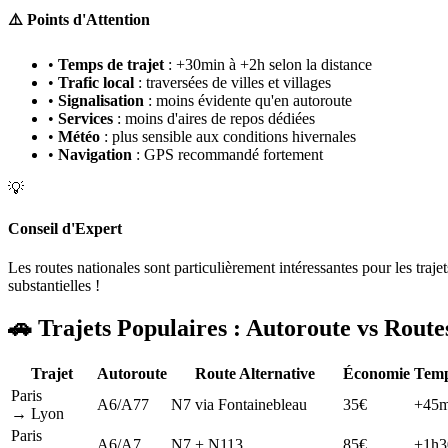
⚠️ Points d'Attention
•
Temps de trajet
: +30min à +2h selon la distance
•
Trafic local
: traversées de villes et villages
•
Signalisation
: moins évidente qu'en autoroute
•
Services
: moins d'aires de repos dédiées
•
Météo
: plus sensible aux conditions hivernales
•
Navigation
: GPS recommandé fortement
💡
Conseil d'Expert
Les routes nationales sont particulièrement intéressantes pour les tr
substantielles !
🚗 Trajets Populaires : Autoroute vs Route
Trajet
Autoroute
Route Alternative
Économie
Temp
Paris
A6/A77
N7 via Fontainebleau
35€
+45m
→ Lyon
Paris
A6/A7
N7 + N113
85€
+1h3