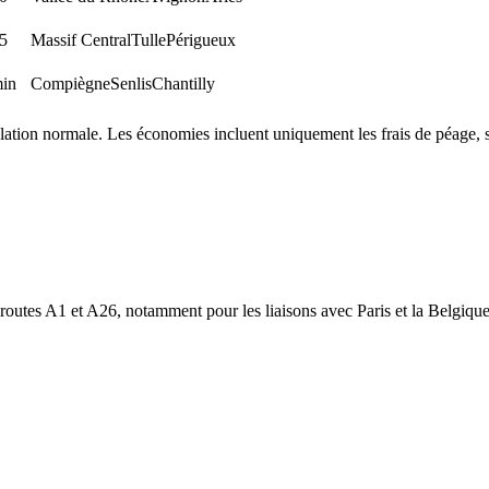
5
Massif Central
Tulle
Périgueux
in
Compiègne
Senlis
Chantilly
lation normale. Les économies incluent uniquement les frais de péage, s
routes A1 et A26, notamment pour les liaisons avec Paris et la Belgique.