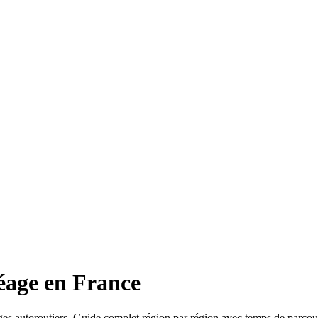
Péage en France
ages autoroutiers. Guide complet région par région avec temps de parcour