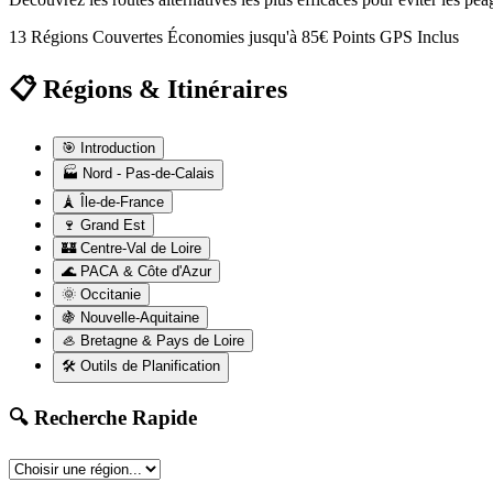
13 Régions Couvertes
Économies jusqu'à 85€
Points GPS Inclus
📋 Régions & Itinéraires
🎯
Introduction
🏭
Nord - Pas-de-Calais
🗼
Île-de-France
🍷
Grand Est
🏰
Centre-Val de Loire
🌊
PACA & Côte d'Azur
🌞
Occitanie
🍇
Nouvelle-Aquitaine
🦪
Bretagne & Pays de Loire
🛠️
Outils de Planification
🔍 Recherche Rapide