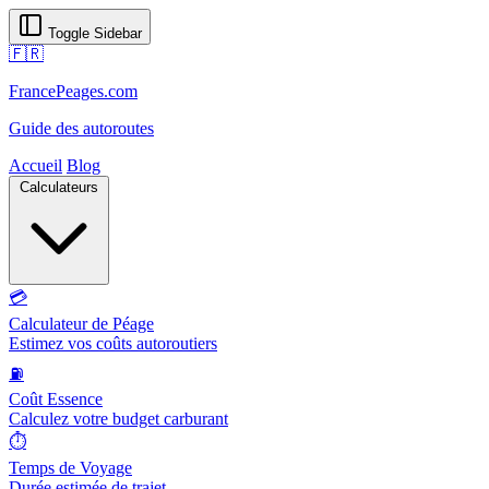
Toggle Sidebar
🇫🇷
FrancePeages.com
Guide des autoroutes
Accueil
Blog
Calculateurs
💳
Calculateur de Péage
Estimez vos coûts autoroutiers
⛽
Coût Essence
Calculez votre budget carburant
⏱️
Temps de Voyage
Durée estimée de trajet