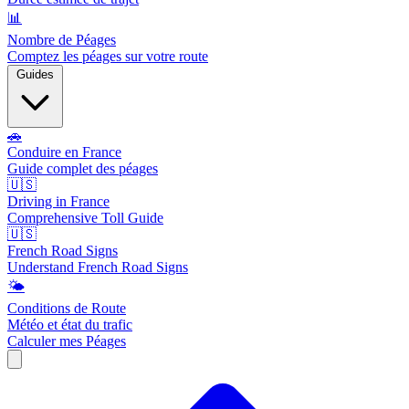
📊
Nombre de Péages
Comptez les péages sur votre route
Guides
🚗
Conduire en France
Guide complet des péages
🇺🇸
Driving in France
Comprehensive Toll Guide
🇺🇸
French Road Signs
Understand French Road Signs
🌤️
Conditions de Route
Météo et état du trafic
Calculer mes Péages