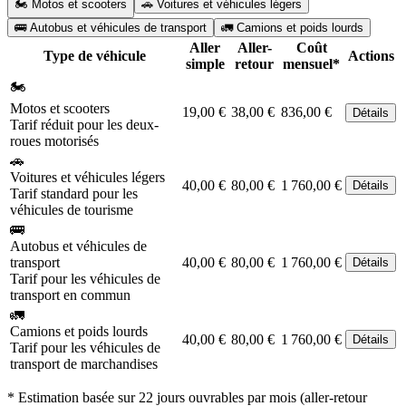
🏍️ Motos et scooters
🚗 Voitures et véhicules légers
🚌 Autobus et véhicules de transport
🚛 Camions et poids lourds
Aller
Aller-
Coût
Type de véhicule
Actions
simple
retour
mensuel*
🏍️
Motos et scooters
19,00 €
38,00 €
836,00 €
Détails
Tarif réduit pour les deux-
roues motorisés
🚗
Voitures et véhicules légers
40,00 €
80,00 €
1 760,00 €
Détails
Tarif standard pour les
véhicules de tourisme
🚌
Autobus et véhicules de
transport
40,00 €
80,00 €
1 760,00 €
Détails
Tarif pour les véhicules de
transport en commun
🚛
Camions et poids lourds
40,00 €
80,00 €
1 760,00 €
Détails
Tarif pour les véhicules de
transport de marchandises
* Estimation basée sur 22 jours ouvrables par mois (aller-retour