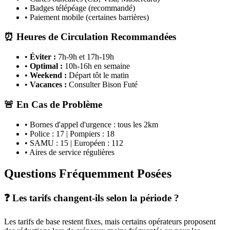
• Badges télépéage (recommandé)
• Paiement mobile (certaines barrières)
⏰ Heures de Circulation Recommandées
•
Éviter :
7h-9h et 17h-19h
•
Optimal :
10h-16h en semaine
•
Weekend :
Départ tôt le matin
•
Vacances :
Consulter Bison Futé
🚨 En Cas de Problème
• Bornes d'appel d'urgence : tous les 2km
• Police : 17 | Pompiers : 18
• SAMU : 15 | Européen : 112
• Aires de service régulières
Questions Fréquemment Posées
❓ Les tarifs changent-ils selon la période ?
Les tarifs de base restent fixes, mais certains opérateurs proposent