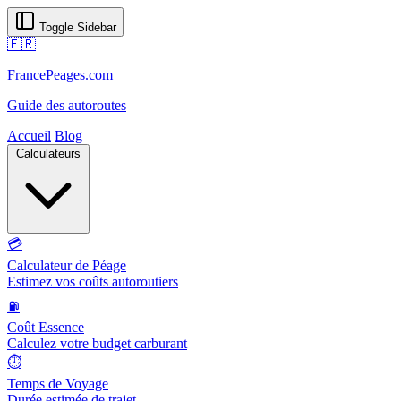
Toggle Sidebar
🇫🇷
FrancePeages.com
Guide des autoroutes
Accueil
Blog
Calculateurs
💳
Calculateur de Péage
Estimez vos coûts autoroutiers
⛽
Coût Essence
Calculez votre budget carburant
⏱️
Temps de Voyage
Durée estimée de trajet