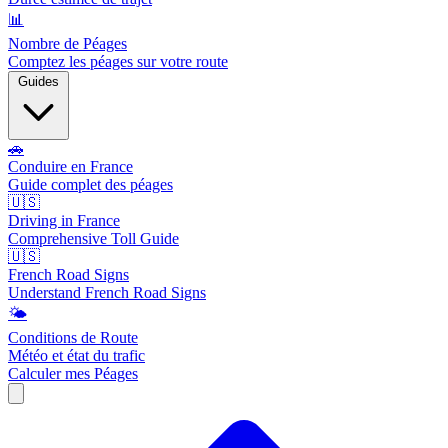
📊
Nombre de Péages
Comptez les péages sur votre route
Guides
🚗
Conduire en France
Guide complet des péages
🇺🇸
Driving in France
Comprehensive Toll Guide
🇺🇸
French Road Signs
Understand French Road Signs
🌤️
Conditions de Route
Météo et état du trafic
Calculer mes Péages