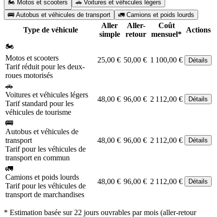
🏍️ Motos et scooters
🚗 Voitures et véhicules légers
🚌 Autobus et véhicules de transport
🚛 Camions et poids lourds
Aller
Aller-
Coût
Type de véhicule
Actions
simple
retour
mensuel*
🏍️
Motos et scooters
25,00 €
50,00 €
1 100,00 €
Détails
Tarif réduit pour les deux-
roues motorisés
🚗
Voitures et véhicules légers
48,00 €
96,00 €
2 112,00 €
Détails
Tarif standard pour les
véhicules de tourisme
🚌
Autobus et véhicules de
transport
48,00 €
96,00 €
2 112,00 €
Détails
Tarif pour les véhicules de
transport en commun
🚛
Camions et poids lourds
48,00 €
96,00 €
2 112,00 €
Détails
Tarif pour les véhicules de
transport de marchandises
* Estimation basée sur 22 jours ouvrables par mois (aller-retour