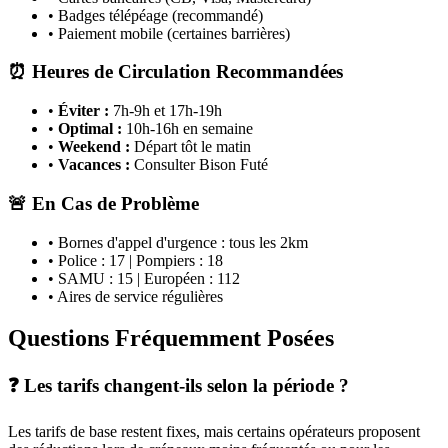
• Badges télépéage (recommandé)
• Paiement mobile (certaines barrières)
⏰ Heures de Circulation Recommandées
•
Éviter :
7h-9h et 17h-19h
•
Optimal :
10h-16h en semaine
•
Weekend :
Départ tôt le matin
•
Vacances :
Consulter Bison Futé
🚨 En Cas de Problème
• Bornes d'appel d'urgence : tous les 2km
• Police : 17 | Pompiers : 18
• SAMU : 15 | Européen : 112
• Aires de service régulières
Questions Fréquemment Posées
❓ Les tarifs changent-ils selon la période ?
Les tarifs de base restent fixes, mais certains opérateurs proposent