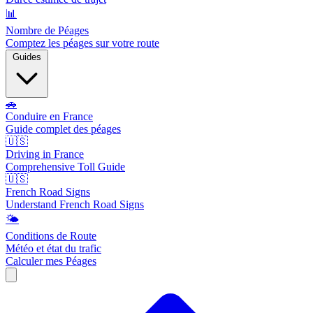
📊
Nombre de Péages
Comptez les péages sur votre route
Guides
🚗
Conduire en France
Guide complet des péages
🇺🇸
Driving in France
Comprehensive Toll Guide
🇺🇸
French Road Signs
Understand French Road Signs
🌤️
Conditions de Route
Météo et état du trafic
Calculer mes Péages