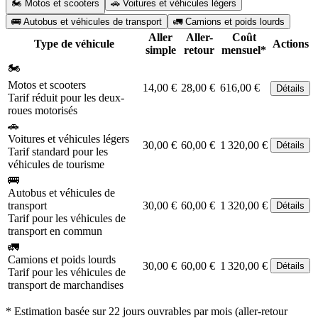
🏍️ Motos et scooters
🚗 Voitures et véhicules légers
🚌 Autobus et véhicules de transport
🚛 Camions et poids lourds
Aller
Aller-
Coût
Type de véhicule
Actions
simple
retour
mensuel*
🏍️
Motos et scooters
14,00 €
28,00 €
616,00 €
Détails
Tarif réduit pour les deux-
roues motorisés
🚗
Voitures et véhicules légers
30,00 €
60,00 €
1 320,00 €
Détails
Tarif standard pour les
véhicules de tourisme
🚌
Autobus et véhicules de
transport
30,00 €
60,00 €
1 320,00 €
Détails
Tarif pour les véhicules de
transport en commun
🚛
Camions et poids lourds
30,00 €
60,00 €
1 320,00 €
Détails
Tarif pour les véhicules de
transport de marchandises
* Estimation basée sur 22 jours ouvrables par mois (aller-retour