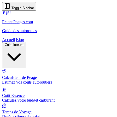
Toggle Sidebar
🇫🇷
FrancePeages.com
Guide des autoroutes
Accueil
Blog
Calculateurs
💳
Calculateur de Péage
Estimez vos coûts autoroutiers
⛽
Coût Essence
Calculez votre budget carburant
⏱️
Temps de Voyage
Durée estimée de trajet