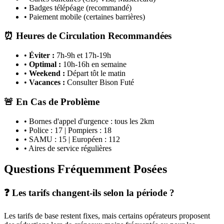
• Badges télépéage (recommandé)
• Paiement mobile (certaines barrières)
⏰ Heures de Circulation Recommandées
•
Éviter :
7h-9h et 17h-19h
•
Optimal :
10h-16h en semaine
•
Weekend :
Départ tôt le matin
•
Vacances :
Consulter Bison Futé
🚨 En Cas de Problème
• Bornes d'appel d'urgence : tous les 2km
• Police : 17 | Pompiers : 18
• SAMU : 15 | Européen : 112
• Aires de service régulières
Questions Fréquemment Posées
❓ Les tarifs changent-ils selon la période ?
Les tarifs de base restent fixes, mais certains opérateurs proposent