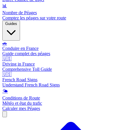
📊
Nombre de Péages
Comptez les péages sur votre route
Guides
🚗
Conduire en France
Guide complet des péages
🇺🇸
Driving in France
Comprehensive Toll Guide
🇺🇸
French Road Signs
Understand French Road Signs
🌤️
Conditions de Route
Météo et état du trafic
Calculer mes Péages