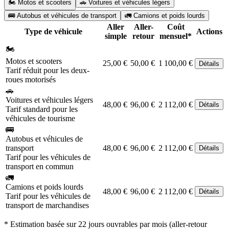
🏍️ Motos et scooters
🚗 Voitures et véhicules légers
🚌 Autobus et véhicules de transport
🚛 Camions et poids lourds
Aller
Aller-
Coût
Type de véhicule
Actions
simple
retour
mensuel*
🏍️
Motos et scooters
25,00 €
50,00 €
1 100,00 €
Détails
Tarif réduit pour les deux-
roues motorisés
🚗
Voitures et véhicules légers
48,00 €
96,00 €
2 112,00 €
Détails
Tarif standard pour les
véhicules de tourisme
🚌
Autobus et véhicules de
transport
48,00 €
96,00 €
2 112,00 €
Détails
Tarif pour les véhicules de
transport en commun
🚛
Camions et poids lourds
48,00 €
96,00 €
2 112,00 €
Détails
Tarif pour les véhicules de
transport de marchandises
* Estimation basée sur 22 jours ouvrables par mois (aller-retour