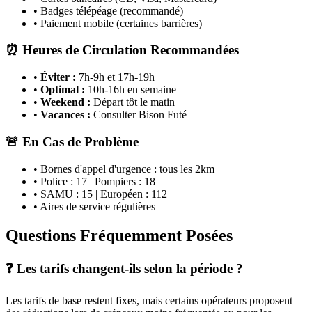
• Badges télépéage (recommandé)
• Paiement mobile (certaines barrières)
⏰ Heures de Circulation Recommandées
•
Éviter :
7h-9h et 17h-19h
•
Optimal :
10h-16h en semaine
•
Weekend :
Départ tôt le matin
•
Vacances :
Consulter Bison Futé
🚨 En Cas de Problème
• Bornes d'appel d'urgence : tous les 2km
• Police : 17 | Pompiers : 18
• SAMU : 15 | Européen : 112
• Aires de service régulières
Questions Fréquemment Posées
❓ Les tarifs changent-ils selon la période ?
Les tarifs de base restent fixes, mais certains opérateurs proposent