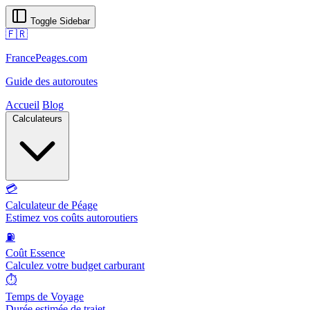
Toggle Sidebar
🇫🇷
FrancePeages.com
Guide des autoroutes
Accueil
Blog
Calculateurs
💳
Calculateur de Péage
Estimez vos coûts autoroutiers
⛽
Coût Essence
Calculez votre budget carburant
⏱️
Temps de Voyage
Durée estimée de trajet