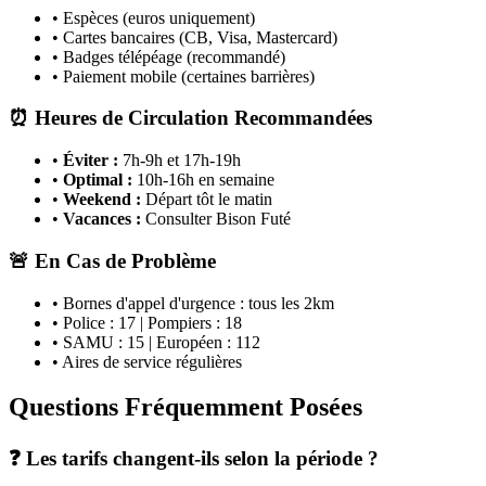
• Espèces (euros uniquement)
• Cartes bancaires (CB, Visa, Mastercard)
• Badges télépéage (recommandé)
• Paiement mobile (certaines barrières)
⏰ Heures de Circulation Recommandées
•
Éviter :
7h-9h et 17h-19h
•
Optimal :
10h-16h en semaine
•
Weekend :
Départ tôt le matin
•
Vacances :
Consulter Bison Futé
🚨 En Cas de Problème
• Bornes d'appel d'urgence : tous les 2km
• Police : 17 | Pompiers : 18
• SAMU : 15 | Européen : 112
• Aires de service régulières
Questions Fréquemment Posées
❓ Les tarifs changent-ils selon la période ?