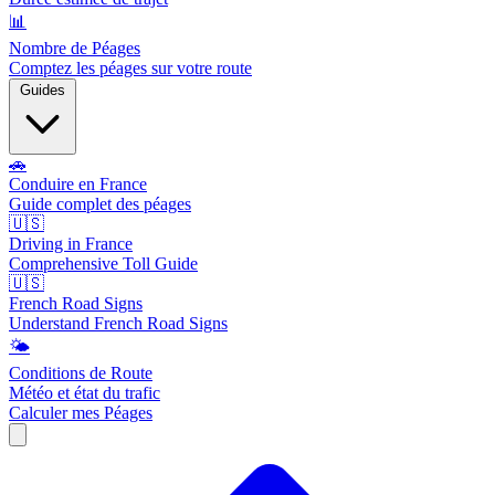
📊
Nombre de Péages
Comptez les péages sur votre route
Guides
🚗
Conduire en France
Guide complet des péages
🇺🇸
Driving in France
Comprehensive Toll Guide
🇺🇸
French Road Signs
Understand French Road Signs
🌤️
Conditions de Route
Météo et état du trafic
Calculer mes Péages