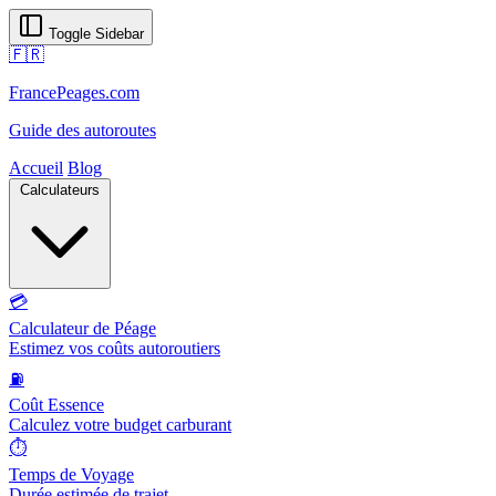
Toggle Sidebar
🇫🇷
FrancePeages.com
Guide des autoroutes
Accueil
Blog
Calculateurs
💳
Calculateur de Péage
Estimez vos coûts autoroutiers
⛽
Coût Essence
Calculez votre budget carburant
⏱️
Temps de Voyage
Durée estimée de trajet