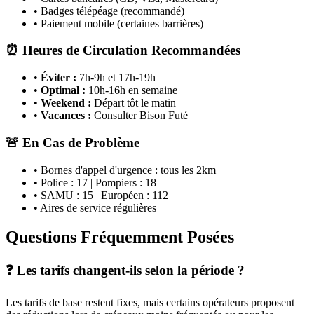
• Badges télépéage (recommandé)
• Paiement mobile (certaines barrières)
⏰ Heures de Circulation Recommandées
•
Éviter :
7h-9h et 17h-19h
•
Optimal :
10h-16h en semaine
•
Weekend :
Départ tôt le matin
•
Vacances :
Consulter Bison Futé
🚨 En Cas de Problème
• Bornes d'appel d'urgence : tous les 2km
• Police : 17 | Pompiers : 18
• SAMU : 15 | Européen : 112
• Aires de service régulières
Questions Fréquemment Posées
❓ Les tarifs changent-ils selon la période ?
Les tarifs de base restent fixes, mais certains opérateurs proposent