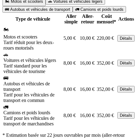
🏍️ Motos et scooters
🚗 Voitures et véhicules légers
🚌 Autobus et véhicules de transport
🚛 Camions et poids lourds
Aller
Aller-
Coût
Type de véhicule
Actions
simple
retour
mensuel*
🏍️
Motos et scooters
5,00 €
10,00 €
220,00 €
Détails
Tarif réduit pour les deux-
roues motorisés
🚗
Voitures et véhicules légers
8,00 €
16,00 €
352,00 €
Détails
Tarif standard pour les
véhicules de tourisme
🚌
Autobus et véhicules de
transport
8,00 €
16,00 €
352,00 €
Détails
Tarif pour les véhicules de
transport en commun
🚛
Camions et poids lourds
8,00 €
16,00 €
352,00 €
Détails
Tarif pour les véhicules de
transport de marchandises
* Estimation basée sur 22 jours ouvrables par mois (aller-retour