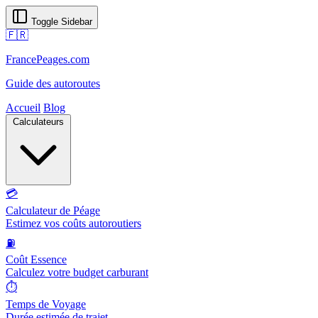
Toggle Sidebar
🇫🇷
FrancePeages.com
Guide des autoroutes
Accueil
Blog
Calculateurs
💳
Calculateur de Péage
Estimez vos coûts autoroutiers
⛽
Coût Essence
Calculez votre budget carburant
⏱️
Temps de Voyage
Durée estimée de trajet