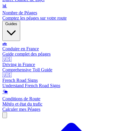
📊
Nombre de Péages
Comptez les péages sur votre route
Guides
🚗
Conduire en France
Guide complet des péages
🇺🇸
Driving in France
Comprehensive Toll Guide
🇺🇸
French Road Signs
Understand French Road Signs
🌤️
Conditions de Route
Météo et état du trafic
Calculer mes Péages