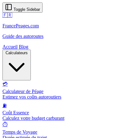
Toggle Sidebar
🇫🇷
FrancePeages.com
Guide des autoroutes
Accueil
Blog
Calculateurs
💳
Calculateur de Péage
Estimez vos coûts autoroutiers
⛽
Coût Essence
Calculez votre budget carburant
⏱️
Temps de Voyage
Durée estimée de trajet