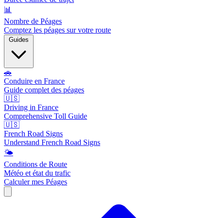
📊
Nombre de Péages
Comptez les péages sur votre route
Guides
🚗
Conduire en France
Guide complet des péages
🇺🇸
Driving in France
Comprehensive Toll Guide
🇺🇸
French Road Signs
Understand French Road Signs
🌤️
Conditions de Route
Météo et état du trafic
Calculer mes Péages