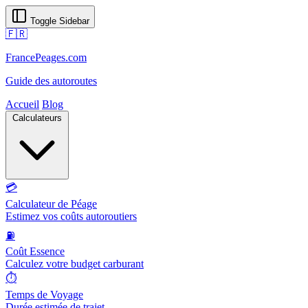
Toggle Sidebar
🇫🇷
FrancePeages.com
Guide des autoroutes
Accueil
Blog
Calculateurs
💳
Calculateur de Péage
Estimez vos coûts autoroutiers
⛽
Coût Essence
Calculez votre budget carburant
⏱️
Temps de Voyage
Durée estimée de trajet