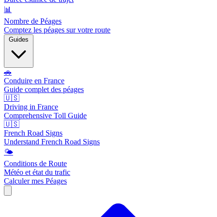
📊
Nombre de Péages
Comptez les péages sur votre route
Guides
🚗
Conduire en France
Guide complet des péages
🇺🇸
Driving in France
Comprehensive Toll Guide
🇺🇸
French Road Signs
Understand French Road Signs
🌤️
Conditions de Route
Météo et état du trafic
Calculer mes Péages