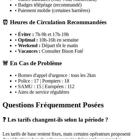
• Badges télépéage (recommandé)
• Paiement mobile (certaines barrières)
⏰ Heures de Circulation Recommandées
•
Éviter :
7h-9h et 17h-19h
•
Optimal :
10h-16h en semaine
•
Weekend :
Départ tôt le matin
•
Vacances :
Consulter Bison Futé
🚨 En Cas de Problème
• Bornes d'appel d'urgence : tous les 2km
• Police : 17 | Pompiers : 18
• SAMU : 15 | Européen : 112
• Aires de service régulières
Questions Fréquemment Posées
❓ Les tarifs changent-ils selon la période ?
Les tarifs de base restent fixes, mais certains opérateurs proposent