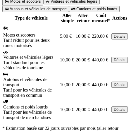
🏍️ Motos et scooters
🚗 Voitures et véhicules légers
🚌 Autobus et véhicules de transport
🚛 Camions et poids lourds
Aller
Aller-
Coût
Type de véhicule
Actions
simple
retour
mensuel*
🏍️
Motos et scooters
5,00 €
10,00 €
220,00 €
Détails
Tarif réduit pour les deux-
roues motorisés
🚗
Voitures et véhicules légers
10,00 €
20,00 €
440,00 €
Détails
Tarif standard pour les
véhicules de tourisme
🚌
Autobus et véhicules de
transport
10,00 €
20,00 €
440,00 €
Détails
Tarif pour les véhicules de
transport en commun
🚛
Camions et poids lourds
10,00 €
20,00 €
440,00 €
Détails
Tarif pour les véhicules de
transport de marchandises
* Estimation basée sur 22 jours ouvrables par mois (aller-retour