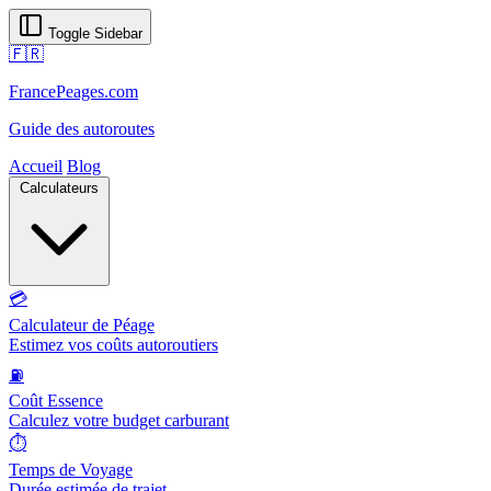
Toggle Sidebar
🇫🇷
FrancePeages.com
Guide des autoroutes
Accueil
Blog
Calculateurs
💳
Calculateur de Péage
Estimez vos coûts autoroutiers
⛽
Coût Essence
Calculez votre budget carburant
⏱️
Temps de Voyage
Durée estimée de trajet