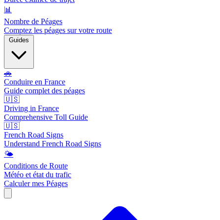
📊
Nombre de Péages
Comptez les péages sur votre route
Guides
🚗
Conduire en France
Guide complet des péages
🇺🇸
Driving in France
Comprehensive Toll Guide
🇺🇸
French Road Signs
Understand French Road Signs
🌤️
Conditions de Route
Météo et état du trafic
Calculer mes Péages