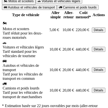
🏍️ Motos et scooters
🚗 Voitures et véhicules légers
🚌 Autobus et véhicules de transport
🚛 Camions et poids lourds
Aller
Aller-
Coût
Type de véhicule
Actions
simple
retour
mensuel*
🏍️
Motos et scooters
5,00 €
10,00 €
220,00 €
Détails
Tarif réduit pour les deux-
roues motorisés
🚗
Voitures et véhicules légers
10,00 €
20,00 €
440,00 €
Détails
Tarif standard pour les
véhicules de tourisme
🚌
Autobus et véhicules de
transport
10,00 €
20,00 €
440,00 €
Détails
Tarif pour les véhicules de
transport en commun
🚛
Camions et poids lourds
10,00 €
20,00 €
440,00 €
Détails
Tarif pour les véhicules de
transport de marchandises
* Estimation basée sur 22 jours ouvrables par mois (aller-retour