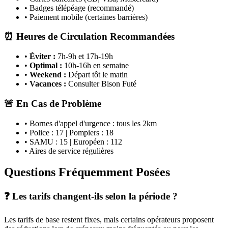
• Badges télépéage (recommandé)
• Paiement mobile (certaines barrières)
⏰ Heures de Circulation Recommandées
•
Éviter :
7h-9h et 17h-19h
•
Optimal :
10h-16h en semaine
•
Weekend :
Départ tôt le matin
•
Vacances :
Consulter Bison Futé
🚨 En Cas de Problème
• Bornes d'appel d'urgence : tous les 2km
• Police : 17 | Pompiers : 18
• SAMU : 15 | Européen : 112
• Aires de service régulières
Questions Fréquemment Posées
❓ Les tarifs changent-ils selon la période ?
Les tarifs de base restent fixes, mais certains opérateurs proposent