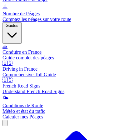
📊
Nombre de Péages
Comptez les péages sur votre route
Guides
🚗
Conduire en France
Guide complet des péages
🇺🇸
Driving in France
Comprehensive Toll Guide
🇺🇸
French Road Signs
Understand French Road Signs
🌤️
Conditions de Route
Météo et état du trafic
Calculer mes Péages