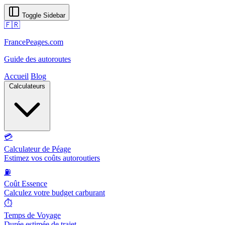
Toggle Sidebar
🇫🇷
FrancePeages.com
Guide des autoroutes
Accueil
Blog
Calculateurs
💳
Calculateur de Péage
Estimez vos coûts autoroutiers
⛽
Coût Essence
Calculez votre budget carburant
⏱️
Temps de Voyage
Durée estimée de trajet