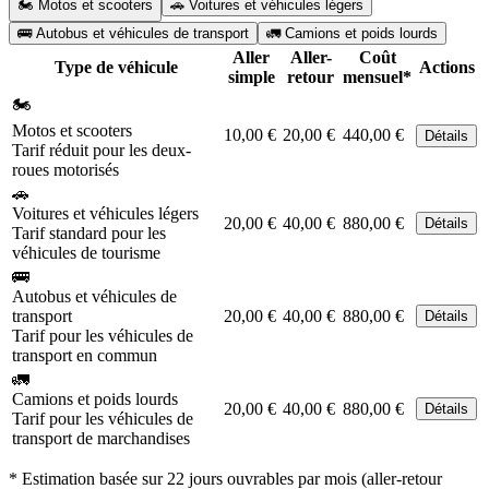
🏍️ Motos et scooters
🚗 Voitures et véhicules légers
🚌 Autobus et véhicules de transport
🚛 Camions et poids lourds
Aller
Aller-
Coût
Type de véhicule
Actions
simple
retour
mensuel*
🏍️
Motos et scooters
10,00 €
20,00 €
440,00 €
Détails
Tarif réduit pour les deux-
roues motorisés
🚗
Voitures et véhicules légers
20,00 €
40,00 €
880,00 €
Détails
Tarif standard pour les
véhicules de tourisme
🚌
Autobus et véhicules de
transport
20,00 €
40,00 €
880,00 €
Détails
Tarif pour les véhicules de
transport en commun
🚛
Camions et poids lourds
20,00 €
40,00 €
880,00 €
Détails
Tarif pour les véhicules de
transport de marchandises
* Estimation basée sur 22 jours ouvrables par mois (aller-retour