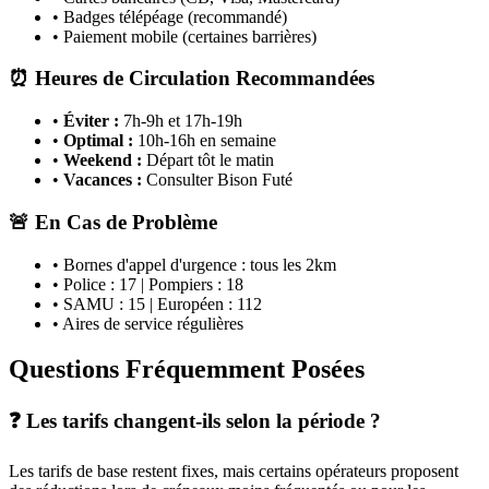
• Badges télépéage (recommandé)
• Paiement mobile (certaines barrières)
⏰ Heures de Circulation Recommandées
•
Éviter :
7h-9h et 17h-19h
•
Optimal :
10h-16h en semaine
•
Weekend :
Départ tôt le matin
•
Vacances :
Consulter Bison Futé
🚨 En Cas de Problème
• Bornes d'appel d'urgence : tous les 2km
• Police : 17 | Pompiers : 18
• SAMU : 15 | Européen : 112
• Aires de service régulières
Questions Fréquemment Posées
❓ Les tarifs changent-ils selon la période ?
Les tarifs de base restent fixes, mais certains opérateurs proposent