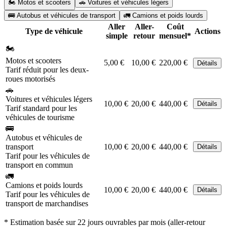
🏍️ Motos et scooters
🚗 Voitures et véhicules légers
🚌 Autobus et véhicules de transport
🚛 Camions et poids lourds
Aller
Aller-
Coût
Type de véhicule
Actions
simple
retour
mensuel*
🏍️
Motos et scooters
5,00 €
10,00 €
220,00 €
Détails
Tarif réduit pour les deux-
roues motorisés
🚗
Voitures et véhicules légers
10,00 €
20,00 €
440,00 €
Détails
Tarif standard pour les
véhicules de tourisme
🚌
Autobus et véhicules de
transport
10,00 €
20,00 €
440,00 €
Détails
Tarif pour les véhicules de
transport en commun
🚛
Camions et poids lourds
10,00 €
20,00 €
440,00 €
Détails
Tarif pour les véhicules de
transport de marchandises
* Estimation basée sur 22 jours ouvrables par mois (aller-retour