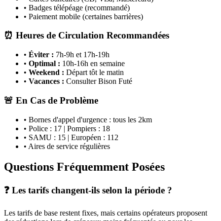
• Badges télépéage (recommandé)
• Paiement mobile (certaines barrières)
⏰ Heures de Circulation Recommandées
•
Éviter :
7h-9h et 17h-19h
•
Optimal :
10h-16h en semaine
•
Weekend :
Départ tôt le matin
•
Vacances :
Consulter Bison Futé
🚨 En Cas de Problème
• Bornes d'appel d'urgence : tous les 2km
• Police : 17 | Pompiers : 18
• SAMU : 15 | Européen : 112
• Aires de service régulières
Questions Fréquemment Posées
❓ Les tarifs changent-ils selon la période ?
Les tarifs de base restent fixes, mais certains opérateurs proposent