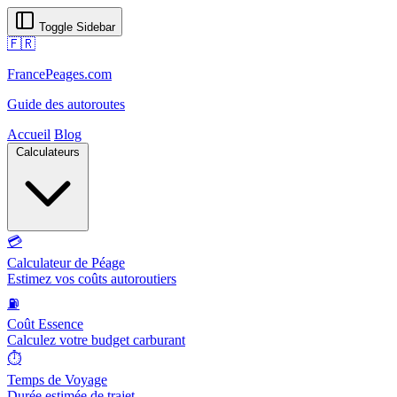
Toggle Sidebar
🇫🇷
FrancePeages.com
Guide des autoroutes
Accueil
Blog
Calculateurs
💳
Calculateur de Péage
Estimez vos coûts autoroutiers
⛽
Coût Essence
Calculez votre budget carburant
⏱️
Temps de Voyage
Durée estimée de trajet