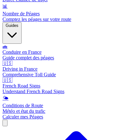
📊
Nombre de Péages
Comptez les péages sur votre route
Guides
🚗
Conduire en France
Guide complet des péages
🇺🇸
Driving in France
Comprehensive Toll Guide
🇺🇸
French Road Signs
Understand French Road Signs
🌤️
Conditions de Route
Météo et état du trafic
Calculer mes Péages