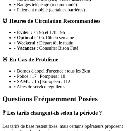
• Badges télépéage (recommandé)
• Paiement mobile (certaines barrières)
⏰ Heures de Circulation Recommandées
•
Éviter :
7h-9h et 17h-19h
•
Optimal :
10h-16h en semaine
•
Weekend :
Départ tôt le matin
•
Vacances :
Consulter Bison Futé
🚨 En Cas de Problème
• Bornes d'appel d'urgence : tous les 2km
• Police : 17 | Pompiers : 18
• SAMU : 15 | Européen : 112
• Aires de service régulières
Questions Fréquemment Posées
❓ Les tarifs changent-ils selon la période ?
Les tarifs de base restent fixes, mais certains opérateurs proposent