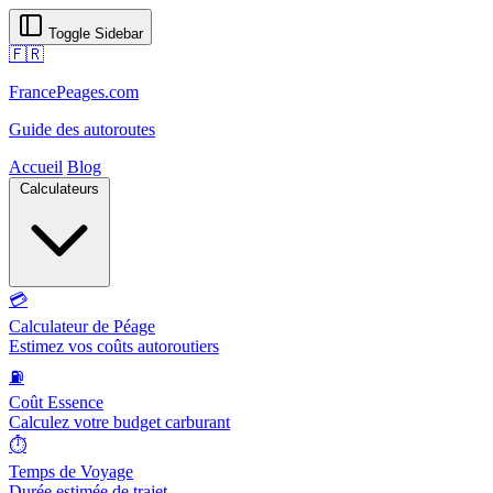
Toggle Sidebar
🇫🇷
FrancePeages.com
Guide des autoroutes
Accueil
Blog
Calculateurs
💳
Calculateur de Péage
Estimez vos coûts autoroutiers
⛽
Coût Essence
Calculez votre budget carburant
⏱️
Temps de Voyage
Durée estimée de trajet