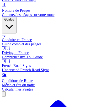
📊
Nombre de Péages
Comptez les péages sur votre route
Guides
🚗
Conduire en France
Guide complet des péages
🇺🇸
Driving in France
Comprehensive Toll Guide
🇺🇸
French Road Signs
Understand French Road Signs
🌤️
Conditions de Route
Météo et état du trafic
Calculer mes Péages