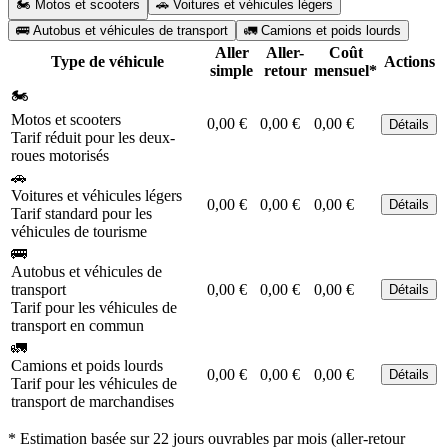
🏍️ Motos et scooters
🚗 Voitures et véhicules légers
🚌 Autobus et véhicules de transport
🚛 Camions et poids lourds
Aller
Aller-
Coût
Type de véhicule
Actions
simple
retour
mensuel*
🏍️
Motos et scooters
0,00 €
0,00 €
0,00 €
Détails
Tarif réduit pour les deux-
roues motorisés
🚗
Voitures et véhicules légers
0,00 €
0,00 €
0,00 €
Détails
Tarif standard pour les
véhicules de tourisme
🚌
Autobus et véhicules de
transport
0,00 €
0,00 €
0,00 €
Détails
Tarif pour les véhicules de
transport en commun
🚛
Camions et poids lourds
0,00 €
0,00 €
0,00 €
Détails
Tarif pour les véhicules de
transport de marchandises
* Estimation basée sur 22 jours ouvrables par mois (aller-retour