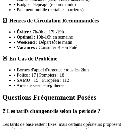
• Badges télépéage (recommandé)
• Paiement mobile (certaines barrières)
⏰ Heures de Circulation Recommandées
•
Éviter :
7h-9h et 17h-19h
•
Optimal :
10h-16h en semaine
•
Weekend :
Départ tôt le matin
•
Vacances :
Consulter Bison Futé
🚨 En Cas de Problème
• Bornes d'appel d'urgence : tous les 2km
• Police : 17 | Pompiers : 18
• SAMU : 15 | Européen : 112
• Aires de service régulières
Questions Fréquemment Posées
❓ Les tarifs changent-ils selon la période ?
Les tarifs de base restent fixes, mais certains opérateurs proposent