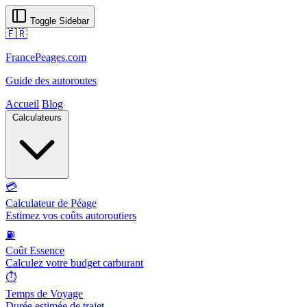
Toggle Sidebar
🇫🇷
FrancePeages.com
Guide des autoroutes
Accueil
Blog
Calculateurs
💳
Calculateur de Péage
Estimez vos coûts autoroutiers
⛽
Coût Essence
Calculez votre budget carburant
⏱️
Temps de Voyage
Durée estimée de trajet