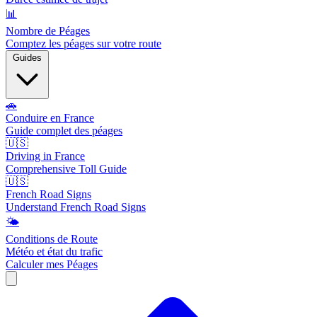
📊
Nombre de Péages
Comptez les péages sur votre route
Guides
🚗
Conduire en France
Guide complet des péages
🇺🇸
Driving in France
Comprehensive Toll Guide
🇺🇸
French Road Signs
Understand French Road Signs
🌤️
Conditions de Route
Météo et état du trafic
Calculer mes Péages