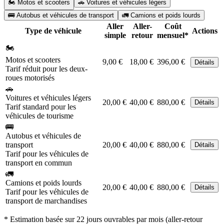
🏍️ Motos et scooters
🚗 Voitures et véhicules légers
🚌 Autobus et véhicules de transport
🚛 Camions et poids lourds
Aller
Aller-
Coût
Type de véhicule
Actions
simple
retour
mensuel*
🏍️
Motos et scooters
9,00 €
18,00 €
396,00 €
Détails
Tarif réduit pour les deux-
roues motorisés
🚗
Voitures et véhicules légers
20,00 €
40,00 €
880,00 €
Détails
Tarif standard pour les
véhicules de tourisme
🚌
Autobus et véhicules de
transport
20,00 €
40,00 €
880,00 €
Détails
Tarif pour les véhicules de
transport en commun
🚛
Camions et poids lourds
20,00 €
40,00 €
880,00 €
Détails
Tarif pour les véhicules de
transport de marchandises
* Estimation basée sur 22 jours ouvrables par mois (aller-retour