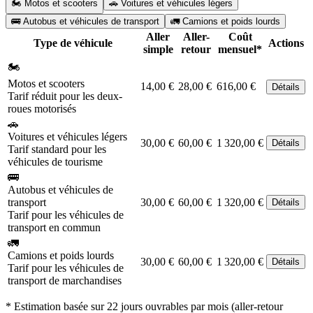
🏍️ Motos et scooters
🚗 Voitures et véhicules légers
🚌 Autobus et véhicules de transport
🚛 Camions et poids lourds
Aller
Aller-
Coût
Type de véhicule
Actions
simple
retour
mensuel*
🏍️
Motos et scooters
14,00 €
28,00 €
616,00 €
Détails
Tarif réduit pour les deux-
roues motorisés
🚗
Voitures et véhicules légers
30,00 €
60,00 €
1 320,00 €
Détails
Tarif standard pour les
véhicules de tourisme
🚌
Autobus et véhicules de
transport
30,00 €
60,00 €
1 320,00 €
Détails
Tarif pour les véhicules de
transport en commun
🚛
Camions et poids lourds
30,00 €
60,00 €
1 320,00 €
Détails
Tarif pour les véhicules de
transport de marchandises
* Estimation basée sur 22 jours ouvrables par mois (aller-retour