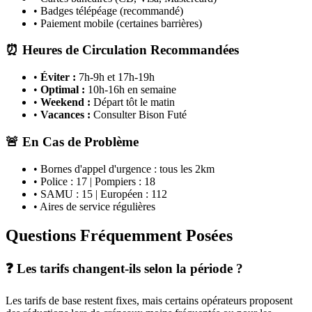
• Badges télépéage (recommandé)
• Paiement mobile (certaines barrières)
⏰ Heures de Circulation Recommandées
•
Éviter :
7h-9h et 17h-19h
•
Optimal :
10h-16h en semaine
•
Weekend :
Départ tôt le matin
•
Vacances :
Consulter Bison Futé
🚨 En Cas de Problème
• Bornes d'appel d'urgence : tous les 2km
• Police : 17 | Pompiers : 18
• SAMU : 15 | Européen : 112
• Aires de service régulières
Questions Fréquemment Posées
❓ Les tarifs changent-ils selon la période ?
Les tarifs de base restent fixes, mais certains opérateurs proposent