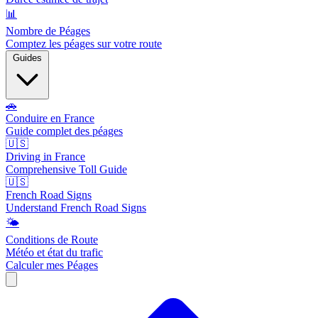
📊
Nombre de Péages
Comptez les péages sur votre route
Guides
🚗
Conduire en France
Guide complet des péages
🇺🇸
Driving in France
Comprehensive Toll Guide
🇺🇸
French Road Signs
Understand French Road Signs
🌤️
Conditions de Route
Météo et état du trafic
Calculer mes Péages