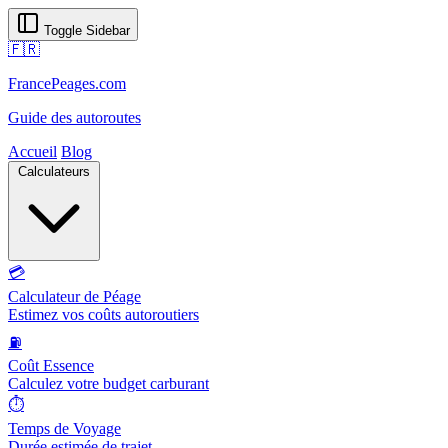
Toggle Sidebar
🇫🇷
FrancePeages.com
Guide des autoroutes
Accueil
Blog
Calculateurs
💳
Calculateur de Péage
Estimez vos coûts autoroutiers
⛽
Coût Essence
Calculez votre budget carburant
⏱️
Temps de Voyage
Durée estimée de trajet