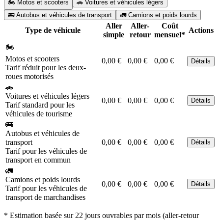
🏍️ Motos et scooters
🚗 Voitures et véhicules légers
🚌 Autobus et véhicules de transport
🚛 Camions et poids lourds
Aller
Aller-
Coût
Type de véhicule
Actions
simple
retour
mensuel*
🏍️
Motos et scooters
0,00 €
0,00 €
0,00 €
Détails
Tarif réduit pour les deux-
roues motorisés
🚗
Voitures et véhicules légers
0,00 €
0,00 €
0,00 €
Détails
Tarif standard pour les
véhicules de tourisme
🚌
Autobus et véhicules de
transport
0,00 €
0,00 €
0,00 €
Détails
Tarif pour les véhicules de
transport en commun
🚛
Camions et poids lourds
0,00 €
0,00 €
0,00 €
Détails
Tarif pour les véhicules de
transport de marchandises
* Estimation basée sur 22 jours ouvrables par mois (aller-retour