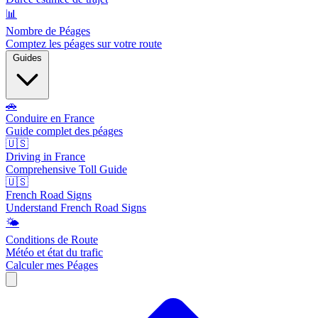
📊
Nombre de Péages
Comptez les péages sur votre route
Guides
🚗
Conduire en France
Guide complet des péages
🇺🇸
Driving in France
Comprehensive Toll Guide
🇺🇸
French Road Signs
Understand French Road Signs
🌤️
Conditions de Route
Météo et état du trafic
Calculer mes Péages