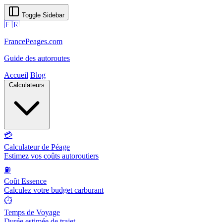
Toggle Sidebar
🇫🇷
FrancePeages.com
Guide des autoroutes
Accueil
Blog
Calculateurs
💳
Calculateur de Péage
Estimez vos coûts autoroutiers
⛽
Coût Essence
Calculez votre budget carburant
⏱️
Temps de Voyage
Durée estimée de trajet