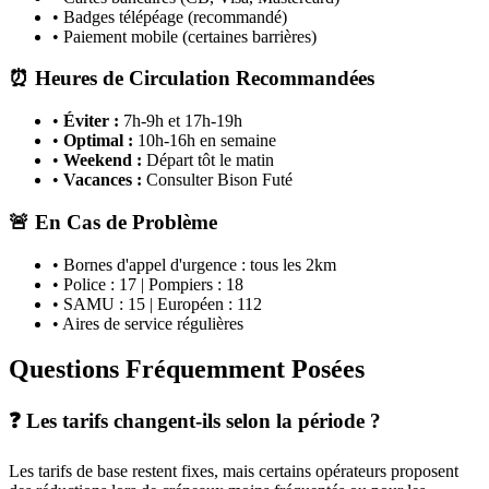
• Badges télépéage (recommandé)
• Paiement mobile (certaines barrières)
⏰ Heures de Circulation Recommandées
•
Éviter :
7h-9h et 17h-19h
•
Optimal :
10h-16h en semaine
•
Weekend :
Départ tôt le matin
•
Vacances :
Consulter Bison Futé
🚨 En Cas de Problème
• Bornes d'appel d'urgence : tous les 2km
• Police : 17 | Pompiers : 18
• SAMU : 15 | Européen : 112
• Aires de service régulières
Questions Fréquemment Posées
❓ Les tarifs changent-ils selon la période ?
Les tarifs de base restent fixes, mais certains opérateurs proposent