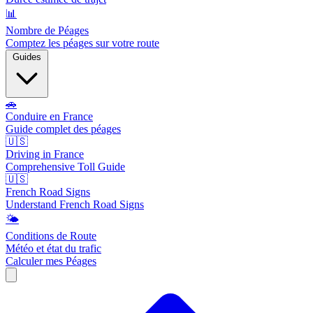
📊
Nombre de Péages
Comptez les péages sur votre route
Guides
🚗
Conduire en France
Guide complet des péages
🇺🇸
Driving in France
Comprehensive Toll Guide
🇺🇸
French Road Signs
Understand French Road Signs
🌤️
Conditions de Route
Météo et état du trafic
Calculer mes Péages