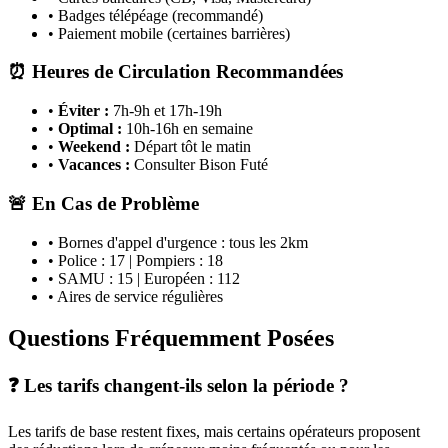
• Badges télépéage (recommandé)
• Paiement mobile (certaines barrières)
⏰ Heures de Circulation Recommandées
•
Éviter :
7h-9h et 17h-19h
•
Optimal :
10h-16h en semaine
•
Weekend :
Départ tôt le matin
•
Vacances :
Consulter Bison Futé
🚨 En Cas de Problème
• Bornes d'appel d'urgence : tous les 2km
• Police : 17 | Pompiers : 18
• SAMU : 15 | Européen : 112
• Aires de service régulières
Questions Fréquemment Posées
❓ Les tarifs changent-ils selon la période ?
Les tarifs de base restent fixes, mais certains opérateurs proposent