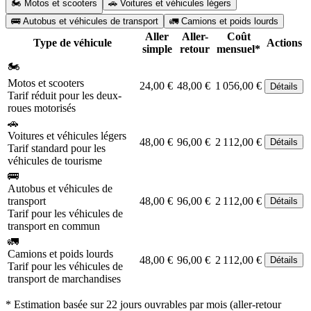
🏍️ Motos et scooters
🚗 Voitures et véhicules légers
🚌 Autobus et véhicules de transport
🚛 Camions et poids lourds
Aller
Aller-
Coût
Type de véhicule
Actions
simple
retour
mensuel*
🏍️
Motos et scooters
24,00 €
48,00 €
1 056,00 €
Détails
Tarif réduit pour les deux-
roues motorisés
🚗
Voitures et véhicules légers
48,00 €
96,00 €
2 112,00 €
Détails
Tarif standard pour les
véhicules de tourisme
🚌
Autobus et véhicules de
transport
48,00 €
96,00 €
2 112,00 €
Détails
Tarif pour les véhicules de
transport en commun
🚛
Camions et poids lourds
48,00 €
96,00 €
2 112,00 €
Détails
Tarif pour les véhicules de
transport de marchandises
* Estimation basée sur 22 jours ouvrables par mois (aller-retour