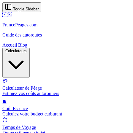
Toggle Sidebar
🇫🇷
FrancePeages.com
Guide des autoroutes
Accueil
Blog
Calculateurs
💳
Calculateur de Péage
Estimez vos coûts autoroutiers
⛽
Coût Essence
Calculez votre budget carburant
⏱️
Temps de Voyage
Durée estimée de trajet