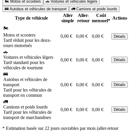
🏍️ Motos et scooters
🚗 Voitures et véhicules légers
🚌 Autobus et véhicules de transport
🚛 Camions et poids lourds
Aller
Aller-
Coût
Type de véhicule
Actions
simple
retour
mensuel*
🏍️
Motos et scooters
0,00 €
0,00 €
0,00 €
Détails
Tarif réduit pour les deux-
roues motorisés
🚗
Voitures et véhicules légers
0,00 €
0,00 €
0,00 €
Détails
Tarif standard pour les
véhicules de tourisme
🚌
Autobus et véhicules de
transport
0,00 €
0,00 €
0,00 €
Détails
Tarif pour les véhicules de
transport en commun
🚛
Camions et poids lourds
0,00 €
0,00 €
0,00 €
Détails
Tarif pour les véhicules de
transport de marchandises
* Estimation basée sur 22 jours ouvrables par mois (aller-retour