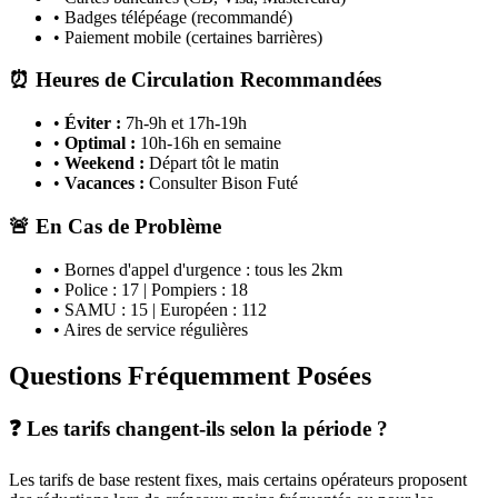
• Badges télépéage (recommandé)
• Paiement mobile (certaines barrières)
⏰ Heures de Circulation Recommandées
•
Éviter :
7h-9h et 17h-19h
•
Optimal :
10h-16h en semaine
•
Weekend :
Départ tôt le matin
•
Vacances :
Consulter Bison Futé
🚨 En Cas de Problème
• Bornes d'appel d'urgence : tous les 2km
• Police : 17 | Pompiers : 18
• SAMU : 15 | Européen : 112
• Aires de service régulières
Questions Fréquemment Posées
❓ Les tarifs changent-ils selon la période ?
Les tarifs de base restent fixes, mais certains opérateurs proposent