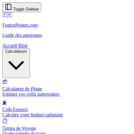
Toggle Sidebar
🇫🇷
FrancePeages.com
Guide des autoroutes
Accueil
Blog
Calculateurs
💳
Calculateur de Péage
Estimez vos coûts autoroutiers
⛽
Coût Essence
Calculez votre budget carburant
⏱️
Temps de Voyage
Durée estimée de trajet