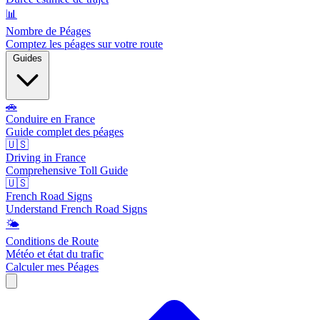
📊
Nombre de Péages
Comptez les péages sur votre route
Guides
🚗
Conduire en France
Guide complet des péages
🇺🇸
Driving in France
Comprehensive Toll Guide
🇺🇸
French Road Signs
Understand French Road Signs
🌤️
Conditions de Route
Météo et état du trafic
Calculer mes Péages