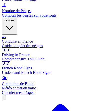
📊
Nombre de Péages
Comptez les péages sur votre route
Guides
🚗
Conduire en France
Guide complet des péages
🇺🇸
Driving in France
Comprehensive Toll Guide
🇺🇸
French Road Signs
Understand French Road Signs
🌤️
Conditions de Route
Météo et état du trafic
Calculer mes Péages