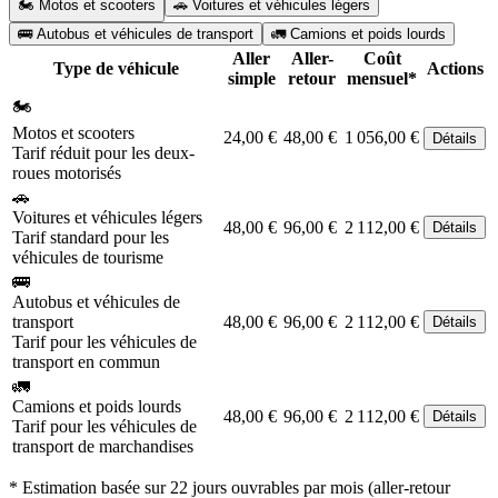
🏍️ Motos et scooters
🚗 Voitures et véhicules légers
🚌 Autobus et véhicules de transport
🚛 Camions et poids lourds
Aller
Aller-
Coût
Type de véhicule
Actions
simple
retour
mensuel*
🏍️
Motos et scooters
24,00 €
48,00 €
1 056,00 €
Détails
Tarif réduit pour les deux-
roues motorisés
🚗
Voitures et véhicules légers
48,00 €
96,00 €
2 112,00 €
Détails
Tarif standard pour les
véhicules de tourisme
🚌
Autobus et véhicules de
transport
48,00 €
96,00 €
2 112,00 €
Détails
Tarif pour les véhicules de
transport en commun
🚛
Camions et poids lourds
48,00 €
96,00 €
2 112,00 €
Détails
Tarif pour les véhicules de
transport de marchandises
* Estimation basée sur 22 jours ouvrables par mois (aller-retour