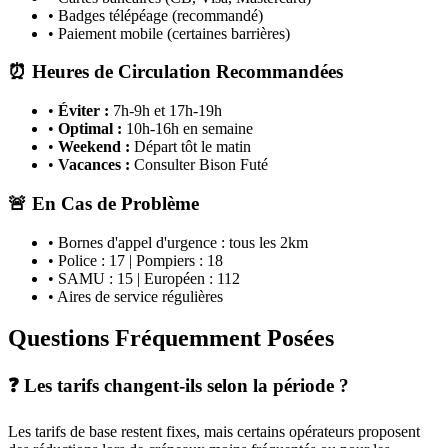
• Badges télépéage (recommandé)
• Paiement mobile (certaines barrières)
⏰ Heures de Circulation Recommandées
•
Éviter :
7h-9h et 17h-19h
•
Optimal :
10h-16h en semaine
•
Weekend :
Départ tôt le matin
•
Vacances :
Consulter Bison Futé
🚨 En Cas de Problème
• Bornes d'appel d'urgence : tous les 2km
• Police : 17 | Pompiers : 18
• SAMU : 15 | Européen : 112
• Aires de service régulières
Questions Fréquemment Posées
❓ Les tarifs changent-ils selon la période ?
Les tarifs de base restent fixes, mais certains opérateurs proposent