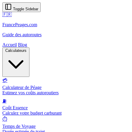
Toggle Sidebar
🇫🇷
FrancePeages.com
Guide des autoroutes
Accueil
Blog
Calculateurs
💳
Calculateur de Péage
Estimez vos coûts autoroutiers
⛽
Coût Essence
Calculez votre budget carburant
⏱️
Temps de Voyage
Durée estimée de trajet