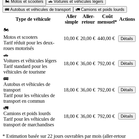
🏍️ Motos et scooters
🚗 Voitures et véhicules légers
🚌 Autobus et véhicules de transport
🚛 Camions et poids lourds
Aller
Aller-
Coût
Type de véhicule
Actions
simple
retour
mensuel*
🏍️
Motos et scooters
10,00 €
20,00 €
440,00 €
Détails
Tarif réduit pour les deux-
roues motorisés
🚗
Voitures et véhicules légers
18,00 €
36,00 €
792,00 €
Détails
Tarif standard pour les
véhicules de tourisme
🚌
Autobus et véhicules de
transport
18,00 €
36,00 €
792,00 €
Détails
Tarif pour les véhicules de
transport en commun
🚛
Camions et poids lourds
18,00 €
36,00 €
792,00 €
Détails
Tarif pour les véhicules de
transport de marchandises
* Estimation basée sur 22 jours ouvrables par mois (aller-retour