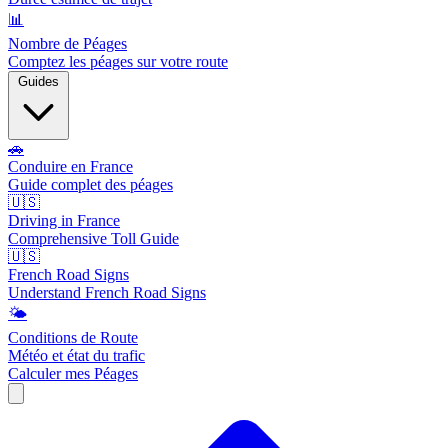
📊
Nombre de Péages
Comptez les péages sur votre route
Guides
🚗
Conduire en France
Guide complet des péages
🇺🇸
Driving in France
Comprehensive Toll Guide
🇺🇸
French Road Signs
Understand French Road Signs
🌤️
Conditions de Route
Météo et état du trafic
Calculer mes Péages