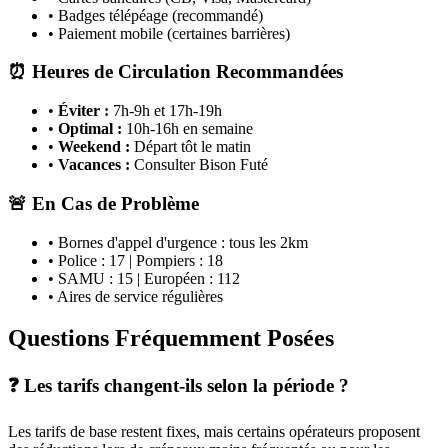
• Badges télépéage (recommandé)
• Paiement mobile (certaines barrières)
⏰ Heures de Circulation Recommandées
•
Éviter :
7h-9h et 17h-19h
•
Optimal :
10h-16h en semaine
•
Weekend :
Départ tôt le matin
•
Vacances :
Consulter Bison Futé
🚨 En Cas de Problème
• Bornes d'appel d'urgence : tous les 2km
• Police : 17 | Pompiers : 18
• SAMU : 15 | Européen : 112
• Aires de service régulières
Questions Fréquemment Posées
❓ Les tarifs changent-ils selon la période ?
Les tarifs de base restent fixes, mais certains opérateurs proposent