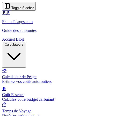
Toggle Sidebar
🇫🇷
FrancePeages.com
Guide des autoroutes
Accueil
Blog
Calculateurs
💳
Calculateur de Péage
Estimez vos coûts autoroutiers
⛽
Coût Essence
Calculez votre budget carburant
⏱️
Temps de Voyage
Durée estimée de trajet