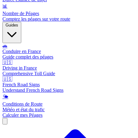
📊
Nombre de Péages
Comptez les péages sur votre route
Guides
🚗
Conduire en France
Guide complet des péages
🇺🇸
Driving in France
Comprehensive Toll Guide
🇺🇸
French Road Signs
Understand French Road Signs
🌤️
Conditions de Route
Météo et état du trafic
Calculer mes Péages