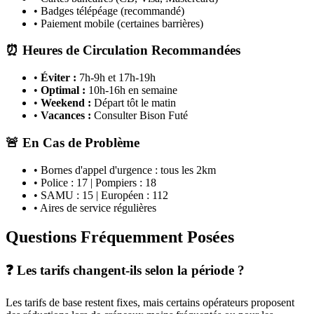
• Badges télépéage (recommandé)
• Paiement mobile (certaines barrières)
⏰ Heures de Circulation Recommandées
•
Éviter :
7h-9h et 17h-19h
•
Optimal :
10h-16h en semaine
•
Weekend :
Départ tôt le matin
•
Vacances :
Consulter Bison Futé
🚨 En Cas de Problème
• Bornes d'appel d'urgence : tous les 2km
• Police : 17 | Pompiers : 18
• SAMU : 15 | Européen : 112
• Aires de service régulières
Questions Fréquemment Posées
❓ Les tarifs changent-ils selon la période ?
Les tarifs de base restent fixes, mais certains opérateurs proposent