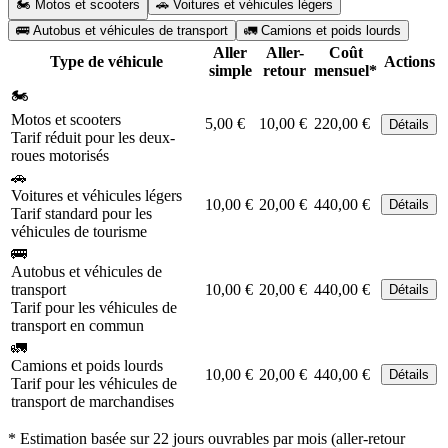
🏍️ Motos et scooters
🚗 Voitures et véhicules légers
🚌 Autobus et véhicules de transport
🚛 Camions et poids lourds
Aller
Aller-
Coût
Type de véhicule
Actions
simple
retour
mensuel*
🏍️
Motos et scooters
5,00 €
10,00 €
220,00 €
Détails
Tarif réduit pour les deux-
roues motorisés
🚗
Voitures et véhicules légers
10,00 €
20,00 €
440,00 €
Détails
Tarif standard pour les
véhicules de tourisme
🚌
Autobus et véhicules de
transport
10,00 €
20,00 €
440,00 €
Détails
Tarif pour les véhicules de
transport en commun
🚛
Camions et poids lourds
10,00 €
20,00 €
440,00 €
Détails
Tarif pour les véhicules de
transport de marchandises
* Estimation basée sur 22 jours ouvrables par mois (aller-retour