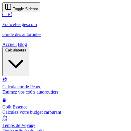
Toggle Sidebar
🇫🇷
FrancePeages.com
Guide des autoroutes
Accueil
Blog
Calculateurs
💳
Calculateur de Péage
Estimez vos coûts autoroutiers
⛽
Coût Essence
Calculez votre budget carburant
⏱️
Temps de Voyage
Durée estimée de trajet