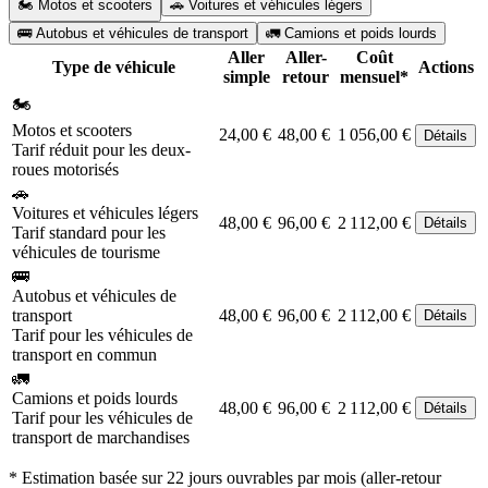
🏍️ Motos et scooters
🚗 Voitures et véhicules légers
🚌 Autobus et véhicules de transport
🚛 Camions et poids lourds
Aller
Aller-
Coût
Type de véhicule
Actions
simple
retour
mensuel*
🏍️
Motos et scooters
24,00 €
48,00 €
1 056,00 €
Détails
Tarif réduit pour les deux-
roues motorisés
🚗
Voitures et véhicules légers
48,00 €
96,00 €
2 112,00 €
Détails
Tarif standard pour les
véhicules de tourisme
🚌
Autobus et véhicules de
transport
48,00 €
96,00 €
2 112,00 €
Détails
Tarif pour les véhicules de
transport en commun
🚛
Camions et poids lourds
48,00 €
96,00 €
2 112,00 €
Détails
Tarif pour les véhicules de
transport de marchandises
* Estimation basée sur 22 jours ouvrables par mois (aller-retour