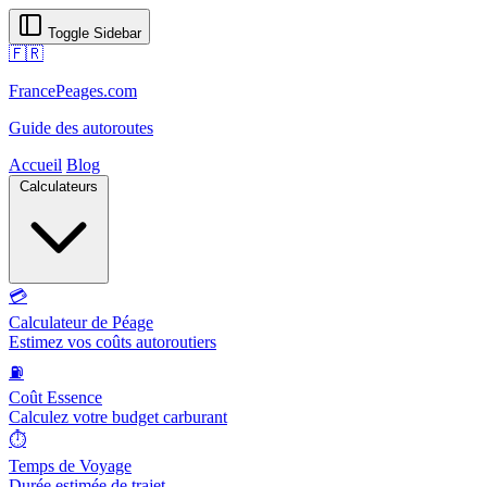
Toggle Sidebar
🇫🇷
FrancePeages.com
Guide des autoroutes
Accueil
Blog
Calculateurs
💳
Calculateur de Péage
Estimez vos coûts autoroutiers
⛽
Coût Essence
Calculez votre budget carburant
⏱️
Temps de Voyage
Durée estimée de trajet