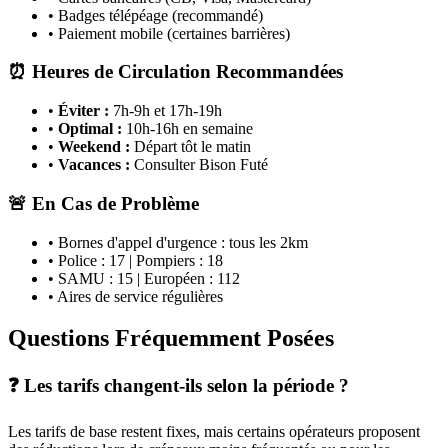
• Badges télépéage (recommandé)
• Paiement mobile (certaines barrières)
⏰ Heures de Circulation Recommandées
•
Éviter :
7h-9h et 17h-19h
•
Optimal :
10h-16h en semaine
•
Weekend :
Départ tôt le matin
•
Vacances :
Consulter Bison Futé
🚨 En Cas de Problème
• Bornes d'appel d'urgence : tous les 2km
• Police : 17 | Pompiers : 18
• SAMU : 15 | Européen : 112
• Aires de service régulières
Questions Fréquemment Posées
❓ Les tarifs changent-ils selon la période ?
Les tarifs de base restent fixes, mais certains opérateurs proposent