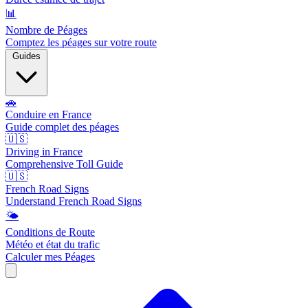
📊
Nombre de Péages
Comptez les péages sur votre route
Guides
🚗
Conduire en France
Guide complet des péages
🇺🇸
Driving in France
Comprehensive Toll Guide
🇺🇸
French Road Signs
Understand French Road Signs
🌤️
Conditions de Route
Météo et état du trafic
Calculer mes Péages