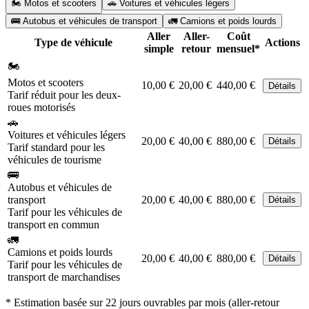
🏍️ Motos et scooters
🚗 Voitures et véhicules légers
🚌 Autobus et véhicules de transport
🚛 Camions et poids lourds
Aller
Aller-
Coût
Type de véhicule
Actions
simple
retour
mensuel*
🏍️
Motos et scooters
10,00 €
20,00 €
440,00 €
Détails
Tarif réduit pour les deux-
roues motorisés
🚗
Voitures et véhicules légers
20,00 €
40,00 €
880,00 €
Détails
Tarif standard pour les
véhicules de tourisme
🚌
Autobus et véhicules de
transport
20,00 €
40,00 €
880,00 €
Détails
Tarif pour les véhicules de
transport en commun
🚛
Camions et poids lourds
20,00 €
40,00 €
880,00 €
Détails
Tarif pour les véhicules de
transport de marchandises
* Estimation basée sur 22 jours ouvrables par mois (aller-retour