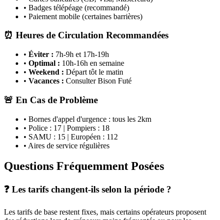
• Badges télépéage (recommandé)
• Paiement mobile (certaines barrières)
⏰ Heures de Circulation Recommandées
•
Éviter :
7h-9h et 17h-19h
•
Optimal :
10h-16h en semaine
•
Weekend :
Départ tôt le matin
•
Vacances :
Consulter Bison Futé
🚨 En Cas de Problème
• Bornes d'appel d'urgence : tous les 2km
• Police : 17 | Pompiers : 18
• SAMU : 15 | Européen : 112
• Aires de service régulières
Questions Fréquemment Posées
❓ Les tarifs changent-ils selon la période ?
Les tarifs de base restent fixes, mais certains opérateurs proposent