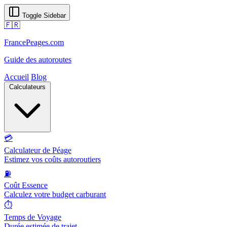
Toggle Sidebar
🇫🇷
FrancePeages.com
Guide des autoroutes
Accueil
Blog
Calculateurs
💳
Calculateur de Péage
Estimez vos coûts autoroutiers
⛽
Coût Essence
Calculez votre budget carburant
⏱️
Temps de Voyage
Durée estimée de trajet