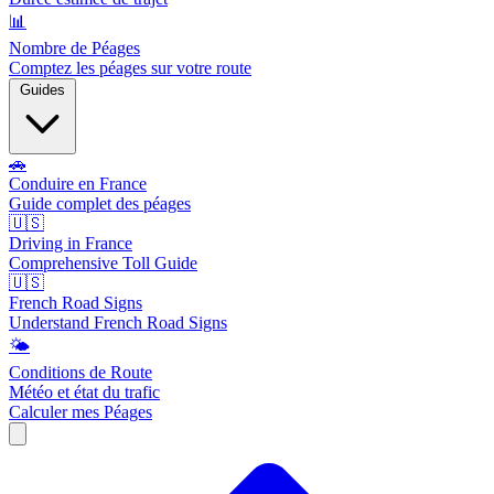
📊
Nombre de Péages
Comptez les péages sur votre route
Guides
🚗
Conduire en France
Guide complet des péages
🇺🇸
Driving in France
Comprehensive Toll Guide
🇺🇸
French Road Signs
Understand French Road Signs
🌤️
Conditions de Route
Météo et état du trafic
Calculer mes Péages