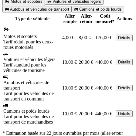
🏍️ Motos et scooters
🚗 Voitures et véhicules légers
🚌 Autobus et véhicules de transport
🚛 Camions et poids lourds
Aller
Aller-
Coût
Type de véhicule
Actions
simple
retour
mensuel*
🏍️
Motos et scooters
4,00 €
8,00 €
176,00 €
Détails
Tarif réduit pour les deux-
roues motorisés
🚗
Voitures et véhicules légers
10,00 €
20,00 €
440,00 €
Détails
Tarif standard pour les
véhicules de tourisme
🚌
Autobus et véhicules de
transport
10,00 €
20,00 €
440,00 €
Détails
Tarif pour les véhicules de
transport en commun
🚛
Camions et poids lourds
10,00 €
20,00 €
440,00 €
Détails
Tarif pour les véhicules de
transport de marchandises
* Estimation basée sur 22 jours ouvrables par mois (aller-retour