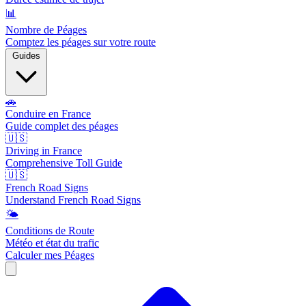
📊
Nombre de Péages
Comptez les péages sur votre route
Guides
🚗
Conduire en France
Guide complet des péages
🇺🇸
Driving in France
Comprehensive Toll Guide
🇺🇸
French Road Signs
Understand French Road Signs
🌤️
Conditions de Route
Météo et état du trafic
Calculer mes Péages