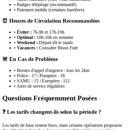
• Badges télépéage (recommandé)
• Paiement mobile (certaines barrières)
⏰ Heures de Circulation Recommandées
•
Éviter :
7h-9h et 17h-19h
•
Optimal :
10h-16h en semaine
•
Weekend :
Départ tôt le matin
•
Vacances :
Consulter Bison Futé
🚨 En Cas de Problème
• Bornes d'appel d'urgence : tous les 2km
• Police : 17 | Pompiers : 18
• SAMU : 15 | Européen : 112
• Aires de service régulières
Questions Fréquemment Posées
❓ Les tarifs changent-ils selon la période ?
Les tarifs de base restent fixes, mais certains opérateurs proposent