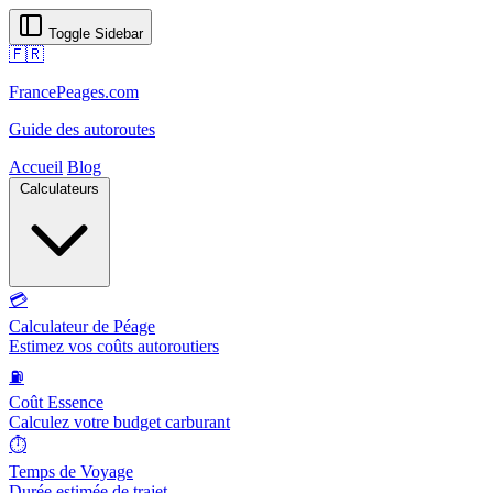
Toggle Sidebar
🇫🇷
FrancePeages.com
Guide des autoroutes
Accueil
Blog
Calculateurs
💳
Calculateur de Péage
Estimez vos coûts autoroutiers
⛽
Coût Essence
Calculez votre budget carburant
⏱️
Temps de Voyage
Durée estimée de trajet