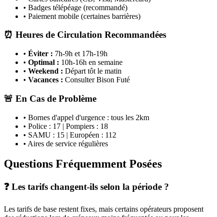
• Badges télépéage (recommandé)
• Paiement mobile (certaines barrières)
⏰ Heures de Circulation Recommandées
•
Éviter :
7h-9h et 17h-19h
•
Optimal :
10h-16h en semaine
•
Weekend :
Départ tôt le matin
•
Vacances :
Consulter Bison Futé
🚨 En Cas de Problème
• Bornes d'appel d'urgence : tous les 2km
• Police : 17 | Pompiers : 18
• SAMU : 15 | Européen : 112
• Aires de service régulières
Questions Fréquemment Posées
❓ Les tarifs changent-ils selon la période ?
Les tarifs de base restent fixes, mais certains opérateurs proposent