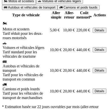
🏍️ Motos et scooters
🚗 Voitures et véhicules légers
🚌 Autobus et véhicules de transport
🚛 Camions et poids lourds
Aller
Aller-
Coût
Type de véhicule
Actions
simple
retour
mensuel*
🏍️
Motos et scooters
5,00 €
10,00 €
220,00 €
Détails
Tarif réduit pour les deux-
roues motorisés
🚗
Voitures et véhicules légers
10,00 €
20,00 €
440,00 €
Détails
Tarif standard pour les
véhicules de tourisme
🚌
Autobus et véhicules de
transport
10,00 €
20,00 €
440,00 €
Détails
Tarif pour les véhicules de
transport en commun
🚛
Camions et poids lourds
10,00 €
20,00 €
440,00 €
Détails
Tarif pour les véhicules de
transport de marchandises
* Estimation basée sur 22 jours ouvrables par mois (aller-retour