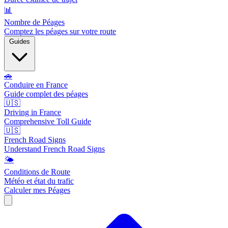
📊
Nombre de Péages
Comptez les péages sur votre route
Guides
🚗
Conduire en France
Guide complet des péages
🇺🇸
Driving in France
Comprehensive Toll Guide
🇺🇸
French Road Signs
Understand French Road Signs
🌤️
Conditions de Route
Météo et état du trafic
Calculer mes Péages