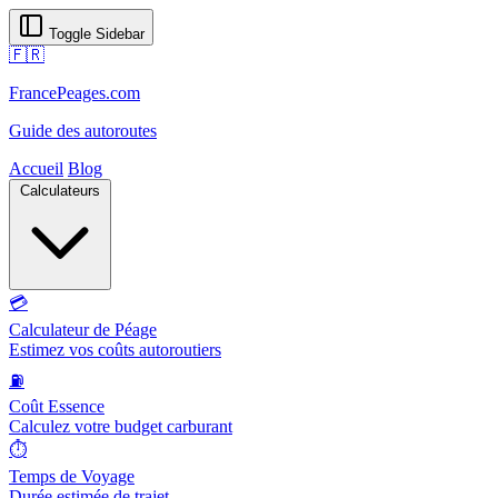
Toggle Sidebar
🇫🇷
FrancePeages.com
Guide des autoroutes
Accueil
Blog
Calculateurs
💳
Calculateur de Péage
Estimez vos coûts autoroutiers
⛽
Coût Essence
Calculez votre budget carburant
⏱️
Temps de Voyage
Durée estimée de trajet