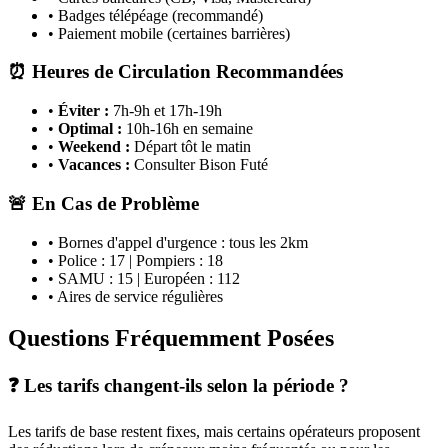
• Badges télépéage (recommandé)
• Paiement mobile (certaines barrières)
⏰ Heures de Circulation Recommandées
•
Éviter :
7h-9h et 17h-19h
•
Optimal :
10h-16h en semaine
•
Weekend :
Départ tôt le matin
•
Vacances :
Consulter Bison Futé
🚨 En Cas de Problème
• Bornes d'appel d'urgence : tous les 2km
• Police : 17 | Pompiers : 18
• SAMU : 15 | Européen : 112
• Aires de service régulières
Questions Fréquemment Posées
❓ Les tarifs changent-ils selon la période ?
Les tarifs de base restent fixes, mais certains opérateurs proposent