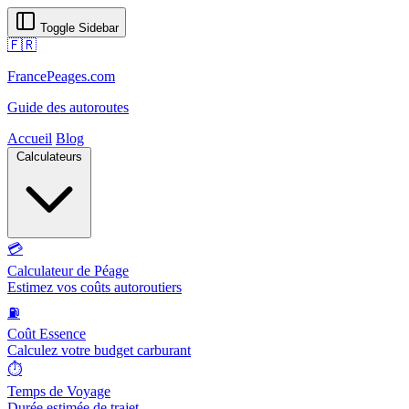
Toggle Sidebar
🇫🇷
FrancePeages.com
Guide des autoroutes
Accueil
Blog
Calculateurs
💳
Calculateur de Péage
Estimez vos coûts autoroutiers
⛽
Coût Essence
Calculez votre budget carburant
⏱️
Temps de Voyage
Durée estimée de trajet