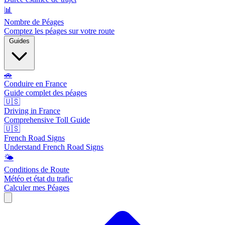
📊
Nombre de Péages
Comptez les péages sur votre route
Guides
🚗
Conduire en France
Guide complet des péages
🇺🇸
Driving in France
Comprehensive Toll Guide
🇺🇸
French Road Signs
Understand French Road Signs
🌤️
Conditions de Route
Météo et état du trafic
Calculer mes Péages