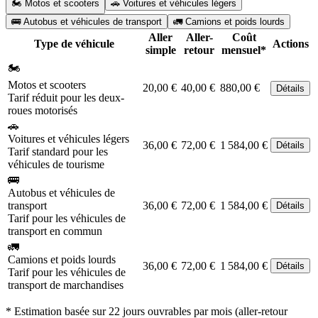
🏍️ Motos et scooters
🚗 Voitures et véhicules légers
🚌 Autobus et véhicules de transport
🚛 Camions et poids lourds
Aller
Aller-
Coût
Type de véhicule
Actions
simple
retour
mensuel*
🏍️
Motos et scooters
20,00 €
40,00 €
880,00 €
Détails
Tarif réduit pour les deux-
roues motorisés
🚗
Voitures et véhicules légers
36,00 €
72,00 €
1 584,00 €
Détails
Tarif standard pour les
véhicules de tourisme
🚌
Autobus et véhicules de
transport
36,00 €
72,00 €
1 584,00 €
Détails
Tarif pour les véhicules de
transport en commun
🚛
Camions et poids lourds
36,00 €
72,00 €
1 584,00 €
Détails
Tarif pour les véhicules de
transport de marchandises
* Estimation basée sur 22 jours ouvrables par mois (aller-retour