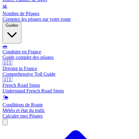
📊
Nombre de Péages
Comptez les péages sur votre route
Guides
🚗
Conduire en France
Guide complet des péages
🇺🇸
Driving in France
Comprehensive Toll Guide
🇺🇸
French Road Signs
Understand French Road Signs
🌤️
Conditions de Route
Météo et état du trafic
Calculer mes Péages