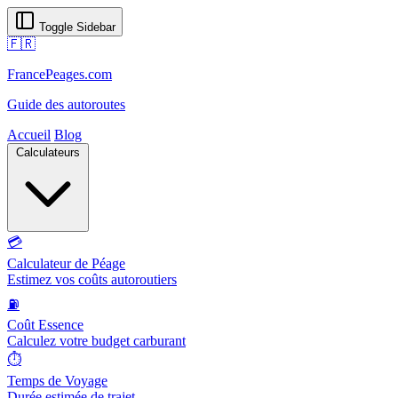
Toggle Sidebar
🇫🇷
FrancePeages.com
Guide des autoroutes
Accueil
Blog
Calculateurs
💳
Calculateur de Péage
Estimez vos coûts autoroutiers
⛽
Coût Essence
Calculez votre budget carburant
⏱️
Temps de Voyage
Durée estimée de trajet