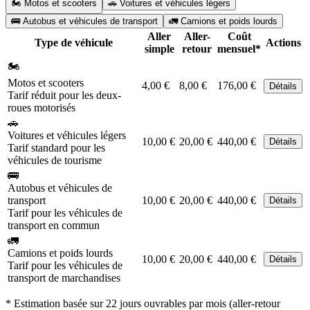
🏍️ Motos et scooters
🚗 Voitures et véhicules légers
🚌 Autobus et véhicules de transport
🚛 Camions et poids lourds
Aller
Aller-
Coût
Type de véhicule
Actions
simple
retour
mensuel*
🏍️
Motos et scooters
4,00 €
8,00 €
176,00 €
Détails
Tarif réduit pour les deux-
roues motorisés
🚗
Voitures et véhicules légers
10,00 €
20,00 €
440,00 €
Détails
Tarif standard pour les
véhicules de tourisme
🚌
Autobus et véhicules de
transport
10,00 €
20,00 €
440,00 €
Détails
Tarif pour les véhicules de
transport en commun
🚛
Camions et poids lourds
10,00 €
20,00 €
440,00 €
Détails
Tarif pour les véhicules de
transport de marchandises
* Estimation basée sur 22 jours ouvrables par mois (aller-retour