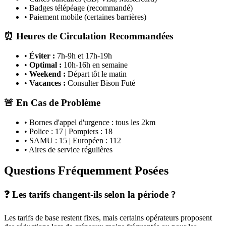
• Badges télépéage (recommandé)
• Paiement mobile (certaines barrières)
⏰ Heures de Circulation Recommandées
•
Éviter :
7h-9h et 17h-19h
•
Optimal :
10h-16h en semaine
•
Weekend :
Départ tôt le matin
•
Vacances :
Consulter Bison Futé
🚨 En Cas de Problème
• Bornes d'appel d'urgence : tous les 2km
• Police : 17 | Pompiers : 18
• SAMU : 15 | Européen : 112
• Aires de service régulières
Questions Fréquemment Posées
❓ Les tarifs changent-ils selon la période ?
Les tarifs de base restent fixes, mais certains opérateurs proposent