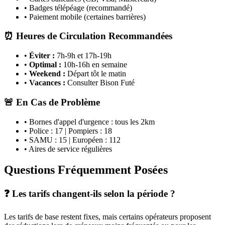
• Badges télépéage (recommandé)
• Paiement mobile (certaines barrières)
⏰ Heures de Circulation Recommandées
•
Éviter :
7h-9h et 17h-19h
•
Optimal :
10h-16h en semaine
•
Weekend :
Départ tôt le matin
•
Vacances :
Consulter Bison Futé
🚨 En Cas de Problème
• Bornes d'appel d'urgence : tous les 2km
• Police : 17 | Pompiers : 18
• SAMU : 15 | Européen : 112
• Aires de service régulières
Questions Fréquemment Posées
❓ Les tarifs changent-ils selon la période ?
Les tarifs de base restent fixes, mais certains opérateurs proposent