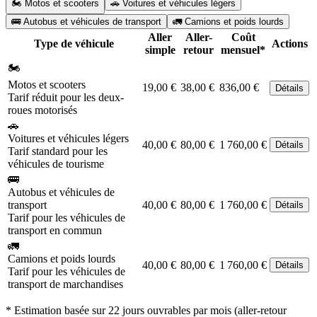
🏍️ Motos et scooters
🚗 Voitures et véhicules légers
🚌 Autobus et véhicules de transport
🚛 Camions et poids lourds
Aller
Aller-
Coût
Type de véhicule
Actions
simple
retour
mensuel*
🏍️
Motos et scooters
19,00 €
38,00 €
836,00 €
Détails
Tarif réduit pour les deux-
roues motorisés
🚗
Voitures et véhicules légers
40,00 €
80,00 €
1 760,00 €
Détails
Tarif standard pour les
véhicules de tourisme
🚌
Autobus et véhicules de
transport
40,00 €
80,00 €
1 760,00 €
Détails
Tarif pour les véhicules de
transport en commun
🚛
Camions et poids lourds
40,00 €
80,00 €
1 760,00 €
Détails
Tarif pour les véhicules de
transport de marchandises
* Estimation basée sur 22 jours ouvrables par mois (aller-retour