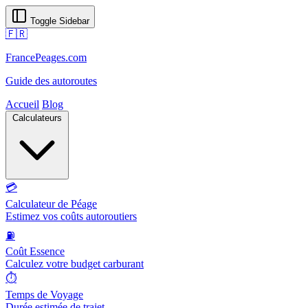
Toggle Sidebar
🇫🇷
FrancePeages.com
Guide des autoroutes
Accueil
Blog
Calculateurs
💳
Calculateur de Péage
Estimez vos coûts autoroutiers
⛽
Coût Essence
Calculez votre budget carburant
⏱️
Temps de Voyage
Durée estimée de trajet