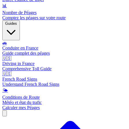
📊
Nombre de Péages
Comptez les péages sur votre route
Guides
🚗
Conduire en France
Guide complet des péages
🇺🇸
Driving in France
Comprehensive Toll Guide
🇺🇸
French Road Signs
Understand French Road Signs
🌤️
Conditions de Route
Météo et état du trafic
Calculer mes Péages