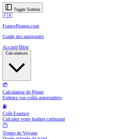
Toggle Sidebar
🇫🇷
FrancePeages.com
Guide des autoroutes
Accueil
Blog
Calculateurs
💳
Calculateur de Péage
Estimez vos coûts autoroutiers
⛽
Coût Essence
Calculez votre budget carburant
⏱️
Temps de Voyage
Durée estimée de trajet