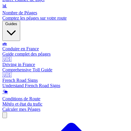
📊
Nombre de Péages
Comptez les péages sur votre route
Guides
🚗
Conduire en France
Guide complet des péages
🇺🇸
Driving in France
Comprehensive Toll Guide
🇺🇸
French Road Signs
Understand French Road Signs
🌤️
Conditions de Route
Météo et état du trafic
Calculer mes Péages