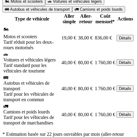
🏍️ Motos et scooters
🚗 Voitures et véhicules légers
🚌 Autobus et véhicules de transport
🚛 Camions et poids lourds
Aller
Aller-
Coût
Type de véhicule
Actions
simple
retour
mensuel*
🏍️
Motos et scooters
19,00 €
38,00 €
836,00 €
Détails
Tarif réduit pour les deux-
roues motorisés
🚗
Voitures et véhicules légers
40,00 €
80,00 €
1 760,00 €
Détails
Tarif standard pour les
véhicules de tourisme
🚌
Autobus et véhicules de
transport
40,00 €
80,00 €
1 760,00 €
Détails
Tarif pour les véhicules de
transport en commun
🚛
Camions et poids lourds
40,00 €
80,00 €
1 760,00 €
Détails
Tarif pour les véhicules de
transport de marchandises
* Estimation basée sur 22 jours ouvrables par mois (aller-retour