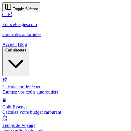
Toggle Sidebar
🇫🇷
FrancePeages.com
Guide des autoroutes
Accueil
Blog
Calculateurs
💳
Calculateur de Péage
Estimez vos coûts autoroutiers
⛽
Coût Essence
Calculez votre budget carburant
⏱️
Temps de Voyage
Durée estimée de trajet