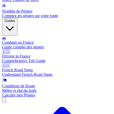
📊
Nombre de Péages
Comptez les péages sur votre route
Guides
🚗
Conduire en France
Guide complet des péages
🇺🇸
Driving in France
Comprehensive Toll Guide
🇺🇸
French Road Signs
Understand French Road Signs
🌤️
Conditions de Route
Météo et état du trafic
Calculer mes Péages