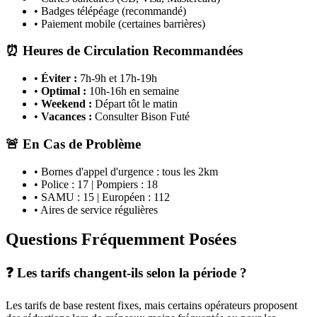
• Badges télépéage (recommandé)
• Paiement mobile (certaines barrières)
⏰ Heures de Circulation Recommandées
•
Éviter :
7h-9h et 17h-19h
•
Optimal :
10h-16h en semaine
•
Weekend :
Départ tôt le matin
•
Vacances :
Consulter Bison Futé
🚨 En Cas de Problème
• Bornes d'appel d'urgence : tous les 2km
• Police : 17 | Pompiers : 18
• SAMU : 15 | Européen : 112
• Aires de service régulières
Questions Fréquemment Posées
❓ Les tarifs changent-ils selon la période ?
Les tarifs de base restent fixes, mais certains opérateurs proposent