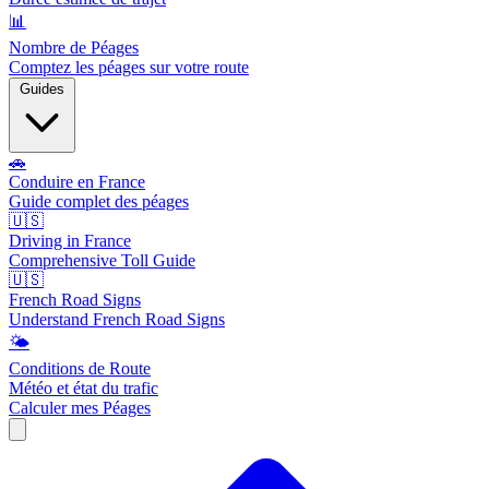
📊
Nombre de Péages
Comptez les péages sur votre route
Guides
🚗
Conduire en France
Guide complet des péages
🇺🇸
Driving in France
Comprehensive Toll Guide
🇺🇸
French Road Signs
Understand French Road Signs
🌤️
Conditions de Route
Météo et état du trafic
Calculer mes Péages