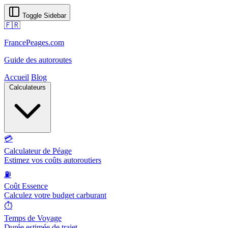
Toggle Sidebar
🇫🇷
FrancePeages.com
Guide des autoroutes
Accueil
Blog
Calculateurs
💳
Calculateur de Péage
Estimez vos coûts autoroutiers
⛽
Coût Essence
Calculez votre budget carburant
⏱️
Temps de Voyage
Durée estimée de trajet