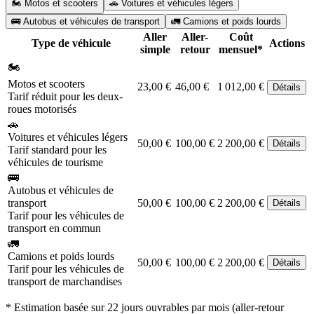
🏍️ Motos et scooters
🚗 Voitures et véhicules légers
🚌 Autobus et véhicules de transport
🚛 Camions et poids lourds
Aller
Aller-
Coût
Type de véhicule
Actions
simple
retour
mensuel*
🏍️
Motos et scooters
23,00 €
46,00 €
1 012,00 €
Détails
Tarif réduit pour les deux-
roues motorisés
🚗
Voitures et véhicules légers
50,00 €
100,00 €
2 200,00 €
Détails
Tarif standard pour les
véhicules de tourisme
🚌
Autobus et véhicules de
transport
50,00 €
100,00 €
2 200,00 €
Détails
Tarif pour les véhicules de
transport en commun
🚛
Camions et poids lourds
50,00 €
100,00 €
2 200,00 €
Détails
Tarif pour les véhicules de
transport de marchandises
* Estimation basée sur 22 jours ouvrables par mois (aller-retour