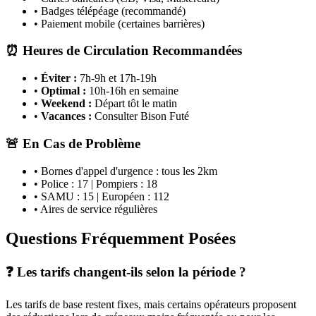
• Badges télépéage (recommandé)
• Paiement mobile (certaines barrières)
⏰ Heures de Circulation Recommandées
•
Éviter :
7h-9h et 17h-19h
•
Optimal :
10h-16h en semaine
•
Weekend :
Départ tôt le matin
•
Vacances :
Consulter Bison Futé
🚨 En Cas de Problème
• Bornes d'appel d'urgence : tous les 2km
• Police : 17 | Pompiers : 18
• SAMU : 15 | Européen : 112
• Aires de service régulières
Questions Fréquemment Posées
❓ Les tarifs changent-ils selon la période ?
Les tarifs de base restent fixes, mais certains opérateurs proposent