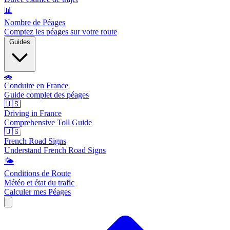
📊
Nombre de Péages
Comptez les péages sur votre route
Guides
🚗
Conduire en France
Guide complet des péages
🇺🇸
Driving in France
Comprehensive Toll Guide
🇺🇸
French Road Signs
Understand French Road Signs
🌤️
Conditions de Route
Météo et état du trafic
Calculer mes Péages