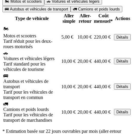
🏍️ Motos et scooters
🚗 Voitures et véhicules légers
🚌 Autobus et véhicules de transport
🚛 Camions et poids lourds
Aller
Aller-
Coût
Type de véhicule
Actions
simple
retour
mensuel*
🏍️
Motos et scooters
5,00 €
10,00 €
220,00 €
Détails
Tarif réduit pour les deux-
roues motorisés
🚗
Voitures et véhicules légers
10,00 €
20,00 €
440,00 €
Détails
Tarif standard pour les
véhicules de tourisme
🚌
Autobus et véhicules de
transport
10,00 €
20,00 €
440,00 €
Détails
Tarif pour les véhicules de
transport en commun
🚛
Camions et poids lourds
10,00 €
20,00 €
440,00 €
Détails
Tarif pour les véhicules de
transport de marchandises
* Estimation basée sur 22 jours ouvrables par mois (aller-retour