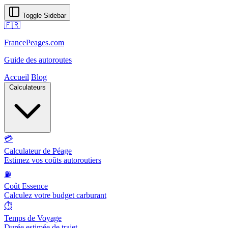
Toggle Sidebar
🇫🇷
FrancePeages.com
Guide des autoroutes
Accueil
Blog
Calculateurs
💳
Calculateur de Péage
Estimez vos coûts autoroutiers
⛽
Coût Essence
Calculez votre budget carburant
⏱️
Temps de Voyage
Durée estimée de trajet