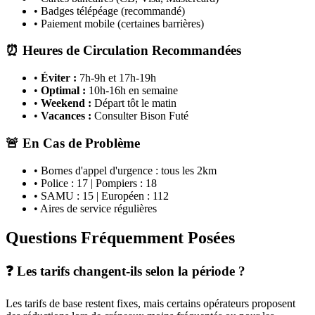
• Badges télépéage (recommandé)
• Paiement mobile (certaines barrières)
⏰ Heures de Circulation Recommandées
•
Éviter :
7h-9h et 17h-19h
•
Optimal :
10h-16h en semaine
•
Weekend :
Départ tôt le matin
•
Vacances :
Consulter Bison Futé
🚨 En Cas de Problème
• Bornes d'appel d'urgence : tous les 2km
• Police : 17 | Pompiers : 18
• SAMU : 15 | Européen : 112
• Aires de service régulières
Questions Fréquemment Posées
❓ Les tarifs changent-ils selon la période ?
Les tarifs de base restent fixes, mais certains opérateurs proposent