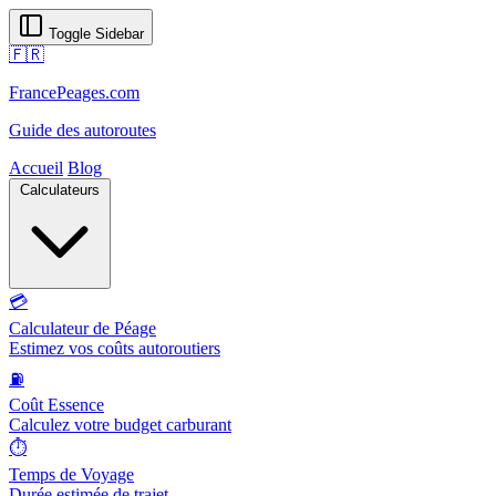
Toggle Sidebar
🇫🇷
FrancePeages.com
Guide des autoroutes
Accueil
Blog
Calculateurs
💳
Calculateur de Péage
Estimez vos coûts autoroutiers
⛽
Coût Essence
Calculez votre budget carburant
⏱️
Temps de Voyage
Durée estimée de trajet