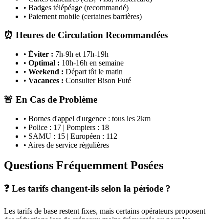
• Badges télépéage (recommandé)
• Paiement mobile (certaines barrières)
⏰ Heures de Circulation Recommandées
•
Éviter :
7h-9h et 17h-19h
•
Optimal :
10h-16h en semaine
•
Weekend :
Départ tôt le matin
•
Vacances :
Consulter Bison Futé
🚨 En Cas de Problème
• Bornes d'appel d'urgence : tous les 2km
• Police : 17 | Pompiers : 18
• SAMU : 15 | Européen : 112
• Aires de service régulières
Questions Fréquemment Posées
❓ Les tarifs changent-ils selon la période ?
Les tarifs de base restent fixes, mais certains opérateurs proposent