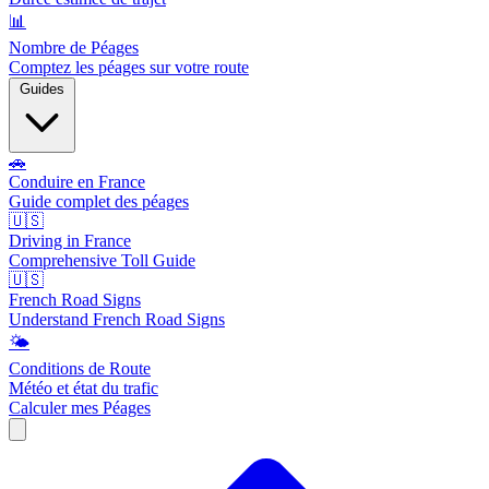
📊
Nombre de Péages
Comptez les péages sur votre route
Guides
🚗
Conduire en France
Guide complet des péages
🇺🇸
Driving in France
Comprehensive Toll Guide
🇺🇸
French Road Signs
Understand French Road Signs
🌤️
Conditions de Route
Météo et état du trafic
Calculer mes Péages