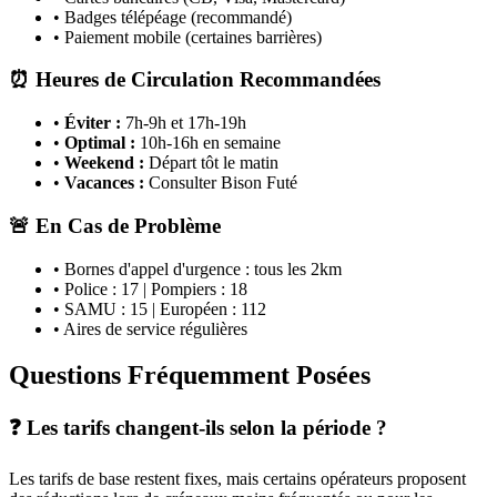
• Badges télépéage (recommandé)
• Paiement mobile (certaines barrières)
⏰ Heures de Circulation Recommandées
•
Éviter :
7h-9h et 17h-19h
•
Optimal :
10h-16h en semaine
•
Weekend :
Départ tôt le matin
•
Vacances :
Consulter Bison Futé
🚨 En Cas de Problème
• Bornes d'appel d'urgence : tous les 2km
• Police : 17 | Pompiers : 18
• SAMU : 15 | Européen : 112
• Aires de service régulières
Questions Fréquemment Posées
❓ Les tarifs changent-ils selon la période ?
Les tarifs de base restent fixes, mais certains opérateurs proposent