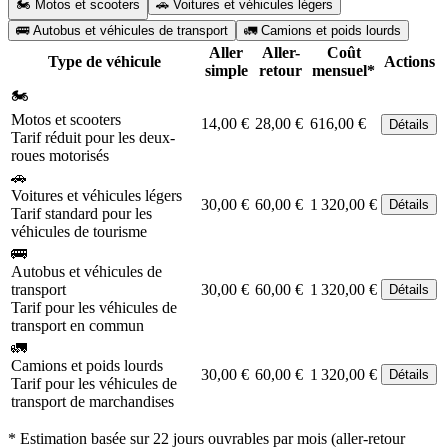
🏍️ Motos et scooters
🚗 Voitures et véhicules légers
🚌 Autobus et véhicules de transport
🚛 Camions et poids lourds
Aller
Aller-
Coût
Type de véhicule
Actions
simple
retour
mensuel*
🏍️
Motos et scooters
14,00 €
28,00 €
616,00 €
Détails
Tarif réduit pour les deux-
roues motorisés
🚗
Voitures et véhicules légers
30,00 €
60,00 €
1 320,00 €
Détails
Tarif standard pour les
véhicules de tourisme
🚌
Autobus et véhicules de
transport
30,00 €
60,00 €
1 320,00 €
Détails
Tarif pour les véhicules de
transport en commun
🚛
Camions et poids lourds
30,00 €
60,00 €
1 320,00 €
Détails
Tarif pour les véhicules de
transport de marchandises
* Estimation basée sur 22 jours ouvrables par mois (aller-retour