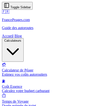
Toggle Sidebar
🇫🇷
FrancePeages.com
Guide des autoroutes
Accueil
Blog
Calculateurs
💳
Calculateur de Péage
Estimez vos coûts autoroutiers
⛽
Coût Essence
Calculez votre budget carburant
⏱️
Temps de Voyage
Durée estimée de trajet