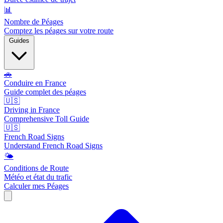
📊
Nombre de Péages
Comptez les péages sur votre route
Guides
🚗
Conduire en France
Guide complet des péages
🇺🇸
Driving in France
Comprehensive Toll Guide
🇺🇸
French Road Signs
Understand French Road Signs
🌤️
Conditions de Route
Météo et état du trafic
Calculer mes Péages