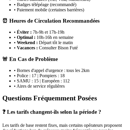
• Badges télépéage (recommandé)
• Paiement mobile (certaines barrières)
⏰ Heures de Circulation Recommandées
•
Éviter :
7h-9h et 17h-19h
•
Optimal :
10h-16h en semaine
•
Weekend :
Départ tôt le matin
•
Vacances :
Consulter Bison Futé
🚨 En Cas de Problème
• Bornes d'appel d'urgence : tous les 2km
• Police : 17 | Pompiers : 18
• SAMU : 15 | Européen : 112
• Aires de service régulières
Questions Fréquemment Posées
❓ Les tarifs changent-ils selon la période ?
Les tarifs de base restent fixes, mais certains opérateurs proposent