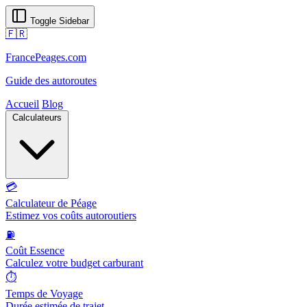
Toggle Sidebar
🇫🇷
FrancePeages.com
Guide des autoroutes
Accueil
Blog
Calculateurs
💳
Calculateur de Péage
Estimez vos coûts autoroutiers
⛽
Coût Essence
Calculez votre budget carburant
⏱️
Temps de Voyage
Durée estimée de trajet