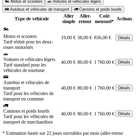
🏍️ Motos et scooters
🚗 Voitures et véhicules légers
🚌 Autobus et véhicules de transport
🚛 Camions et poids lourds
Aller
Aller-
Coût
Type de véhicule
Actions
simple
retour
mensuel*
🏍️
Motos et scooters
19,00 €
38,00 €
836,00 €
Détails
Tarif réduit pour les deux-
roues motorisés
🚗
Voitures et véhicules légers
40,00 €
80,00 €
1 760,00 €
Détails
Tarif standard pour les
véhicules de tourisme
🚌
Autobus et véhicules de
transport
40,00 €
80,00 €
1 760,00 €
Détails
Tarif pour les véhicules de
transport en commun
🚛
Camions et poids lourds
40,00 €
80,00 €
1 760,00 €
Détails
Tarif pour les véhicules de
transport de marchandises
* Estimation basée sur 22 jours ouvrables par mois (aller-retour