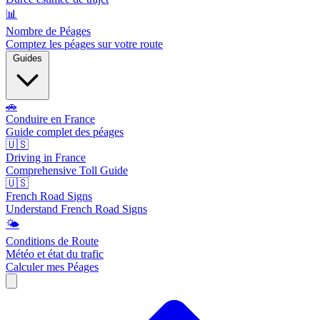
📊
Nombre de Péages
Comptez les péages sur votre route
Guides
🚗
Conduire en France
Guide complet des péages
🇺🇸
Driving in France
Comprehensive Toll Guide
🇺🇸
French Road Signs
Understand French Road Signs
🌤️
Conditions de Route
Météo et état du trafic
Calculer mes Péages