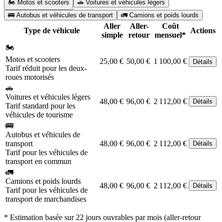
🏍️ Motos et scooters
🚗 Voitures et véhicules légers
🚌 Autobus et véhicules de transport
🚛 Camions et poids lourds
Aller
Aller-
Coût
Type de véhicule
Actions
simple
retour
mensuel*
🏍️
Motos et scooters
25,00 €
50,00 €
1 100,00 €
Détails
Tarif réduit pour les deux-
roues motorisés
🚗
Voitures et véhicules légers
48,00 €
96,00 €
2 112,00 €
Détails
Tarif standard pour les
véhicules de tourisme
🚌
Autobus et véhicules de
transport
48,00 €
96,00 €
2 112,00 €
Détails
Tarif pour les véhicules de
transport en commun
🚛
Camions et poids lourds
48,00 €
96,00 €
2 112,00 €
Détails
Tarif pour les véhicules de
transport de marchandises
* Estimation basée sur 22 jours ouvrables par mois (aller-retour