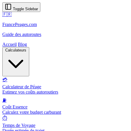
Toggle Sidebar
🇫🇷
FrancePeages.com
Guide des autoroutes
Accueil
Blog
Calculateurs
💳
Calculateur de Péage
Estimez vos coûts autoroutiers
⛽
Coût Essence
Calculez votre budget carburant
⏱️
Temps de Voyage
Durée estimée de trajet