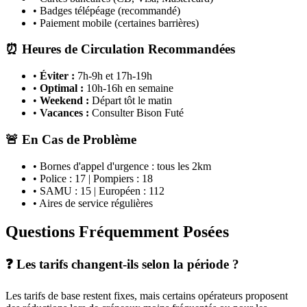
• Badges télépéage (recommandé)
• Paiement mobile (certaines barrières)
⏰ Heures de Circulation Recommandées
•
Éviter :
7h-9h et 17h-19h
•
Optimal :
10h-16h en semaine
•
Weekend :
Départ tôt le matin
•
Vacances :
Consulter Bison Futé
🚨 En Cas de Problème
• Bornes d'appel d'urgence : tous les 2km
• Police : 17 | Pompiers : 18
• SAMU : 15 | Européen : 112
• Aires de service régulières
Questions Fréquemment Posées
❓ Les tarifs changent-ils selon la période ?
Les tarifs de base restent fixes, mais certains opérateurs proposent