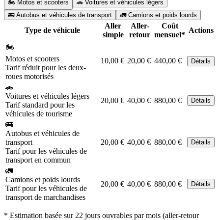
🏍️ Motos et scooters
🚗 Voitures et véhicules légers
🚌 Autobus et véhicules de transport
🚛 Camions et poids lourds
Aller
Aller-
Coût
Type de véhicule
Actions
simple
retour
mensuel*
🏍️
Motos et scooters
10,00 €
20,00 €
440,00 €
Détails
Tarif réduit pour les deux-
roues motorisés
🚗
Voitures et véhicules légers
20,00 €
40,00 €
880,00 €
Détails
Tarif standard pour les
véhicules de tourisme
🚌
Autobus et véhicules de
transport
20,00 €
40,00 €
880,00 €
Détails
Tarif pour les véhicules de
transport en commun
🚛
Camions et poids lourds
20,00 €
40,00 €
880,00 €
Détails
Tarif pour les véhicules de
transport de marchandises
* Estimation basée sur 22 jours ouvrables par mois (aller-retour