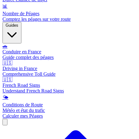
📊
Nombre de Péages
Comptez les péages sur votre route
Guides
🚗
Conduire en France
Guide complet des péages
🇺🇸
Driving in France
Comprehensive Toll Guide
🇺🇸
French Road Signs
Understand French Road Signs
🌤️
Conditions de Route
Météo et état du trafic
Calculer mes Péages