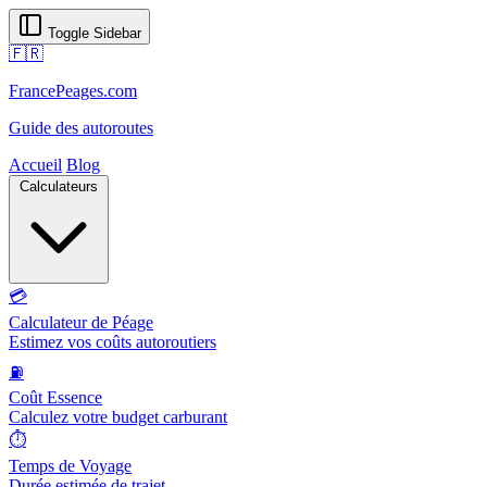
Toggle Sidebar
🇫🇷
FrancePeages.com
Guide des autoroutes
Accueil
Blog
Calculateurs
💳
Calculateur de Péage
Estimez vos coûts autoroutiers
⛽
Coût Essence
Calculez votre budget carburant
⏱️
Temps de Voyage
Durée estimée de trajet