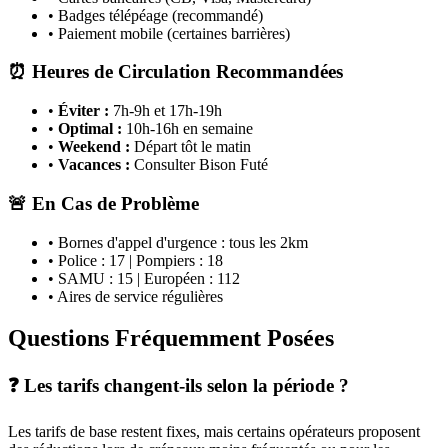
• Badges télépéage (recommandé)
• Paiement mobile (certaines barrières)
⏰ Heures de Circulation Recommandées
•
Éviter :
7h-9h et 17h-19h
•
Optimal :
10h-16h en semaine
•
Weekend :
Départ tôt le matin
•
Vacances :
Consulter Bison Futé
🚨 En Cas de Problème
• Bornes d'appel d'urgence : tous les 2km
• Police : 17 | Pompiers : 18
• SAMU : 15 | Européen : 112
• Aires de service régulières
Questions Fréquemment Posées
❓ Les tarifs changent-ils selon la période ?
Les tarifs de base restent fixes, mais certains opérateurs proposent