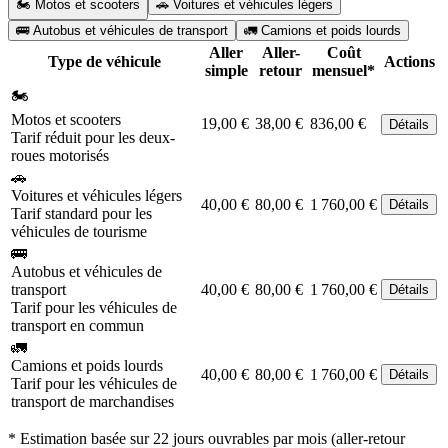
🏍️ Motos et scooters
🚗 Voitures et véhicules légers
🚌 Autobus et véhicules de transport
🚛 Camions et poids lourds
Aller
Aller-
Coût
Type de véhicule
Actions
simple
retour
mensuel*
🏍️
Motos et scooters
19,00 €
38,00 €
836,00 €
Détails
Tarif réduit pour les deux-
roues motorisés
🚗
Voitures et véhicules légers
40,00 €
80,00 €
1 760,00 €
Détails
Tarif standard pour les
véhicules de tourisme
🚌
Autobus et véhicules de
transport
40,00 €
80,00 €
1 760,00 €
Détails
Tarif pour les véhicules de
transport en commun
🚛
Camions et poids lourds
40,00 €
80,00 €
1 760,00 €
Détails
Tarif pour les véhicules de
transport de marchandises
* Estimation basée sur 22 jours ouvrables par mois (aller-retour