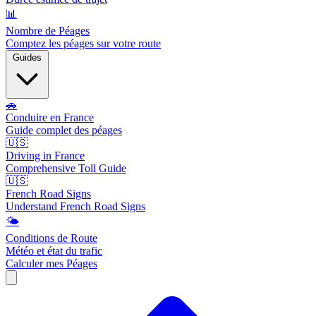
📊
Nombre de Péages
Comptez les péages sur votre route
Guides
🚗
Conduire en France
Guide complet des péages
🇺🇸
Driving in France
Comprehensive Toll Guide
🇺🇸
French Road Signs
Understand French Road Signs
🌤️
Conditions de Route
Météo et état du trafic
Calculer mes Péages