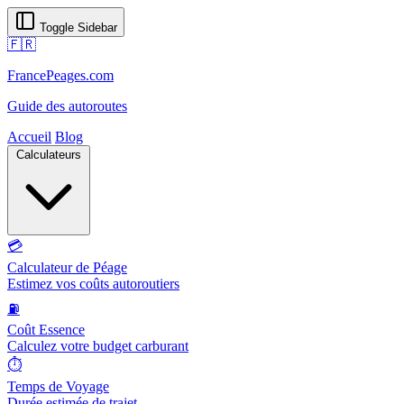
Toggle Sidebar
🇫🇷
FrancePeages.com
Guide des autoroutes
Accueil
Blog
Calculateurs
💳
Calculateur de Péage
Estimez vos coûts autoroutiers
⛽
Coût Essence
Calculez votre budget carburant
⏱️
Temps de Voyage
Durée estimée de trajet