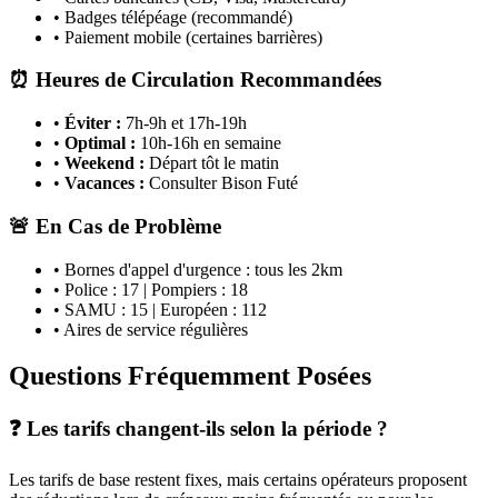
• Badges télépéage (recommandé)
• Paiement mobile (certaines barrières)
⏰ Heures de Circulation Recommandées
•
Éviter :
7h-9h et 17h-19h
•
Optimal :
10h-16h en semaine
•
Weekend :
Départ tôt le matin
•
Vacances :
Consulter Bison Futé
🚨 En Cas de Problème
• Bornes d'appel d'urgence : tous les 2km
• Police : 17 | Pompiers : 18
• SAMU : 15 | Européen : 112
• Aires de service régulières
Questions Fréquemment Posées
❓ Les tarifs changent-ils selon la période ?
Les tarifs de base restent fixes, mais certains opérateurs proposent