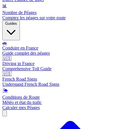
📊
Nombre de Péages
Comptez les péages sur votre route
Guides
🚗
Conduire en France
Guide complet des péages
🇺🇸
Driving in France
Comprehensive Toll Guide
🇺🇸
French Road Signs
Understand French Road Signs
🌤️
Conditions de Route
Météo et état du trafic
Calculer mes Péages