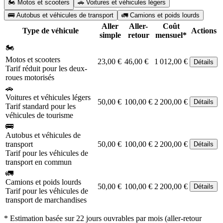
🏍️ Motos et scooters
🚗 Voitures et véhicules légers
🚌 Autobus et véhicules de transport
🚛 Camions et poids lourds
Aller
Aller-
Coût
Type de véhicule
Actions
simple
retour
mensuel*
🏍️
Motos et scooters
23,00 €
46,00 €
1 012,00 €
Détails
Tarif réduit pour les deux-
roues motorisés
🚗
Voitures et véhicules légers
50,00 €
100,00 €
2 200,00 €
Détails
Tarif standard pour les
véhicules de tourisme
🚌
Autobus et véhicules de
transport
50,00 €
100,00 €
2 200,00 €
Détails
Tarif pour les véhicules de
transport en commun
🚛
Camions et poids lourds
50,00 €
100,00 €
2 200,00 €
Détails
Tarif pour les véhicules de
transport de marchandises
* Estimation basée sur 22 jours ouvrables par mois (aller-retour