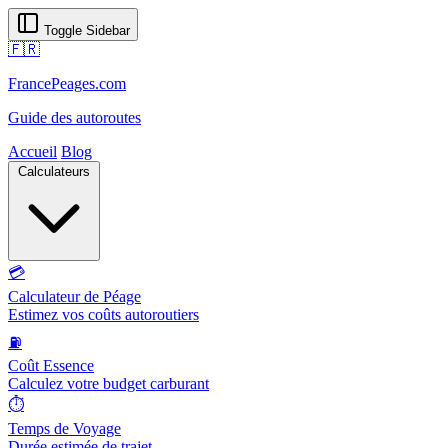
Toggle Sidebar
🇫🇷
FrancePeages.com
Guide des autoroutes
Accueil
Blog
Calculateurs
💳
Calculateur de Péage
Estimez vos coûts autoroutiers
⛽
Coût Essence
Calculez votre budget carburant
⏱️
Temps de Voyage
Durée estimée de trajet