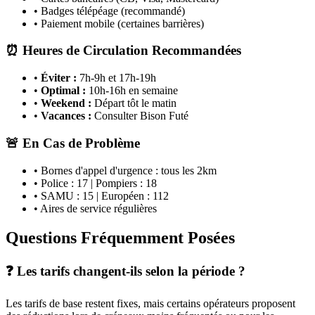
• Badges télépéage (recommandé)
• Paiement mobile (certaines barrières)
⏰ Heures de Circulation Recommandées
•
Éviter :
7h-9h et 17h-19h
•
Optimal :
10h-16h en semaine
•
Weekend :
Départ tôt le matin
•
Vacances :
Consulter Bison Futé
🚨 En Cas de Problème
• Bornes d'appel d'urgence : tous les 2km
• Police : 17 | Pompiers : 18
• SAMU : 15 | Européen : 112
• Aires de service régulières
Questions Fréquemment Posées
❓ Les tarifs changent-ils selon la période ?
Les tarifs de base restent fixes, mais certains opérateurs proposent