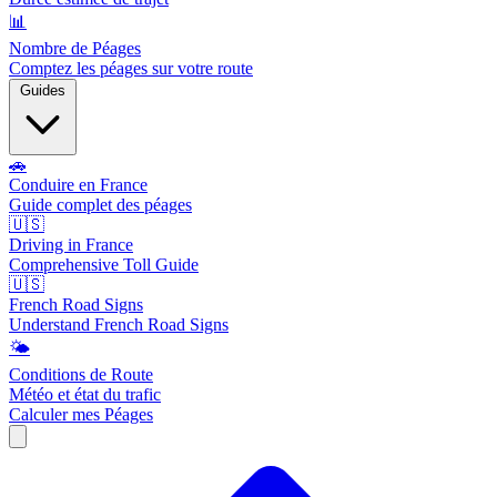
📊
Nombre de Péages
Comptez les péages sur votre route
Guides
🚗
Conduire en France
Guide complet des péages
🇺🇸
Driving in France
Comprehensive Toll Guide
🇺🇸
French Road Signs
Understand French Road Signs
🌤️
Conditions de Route
Météo et état du trafic
Calculer mes Péages