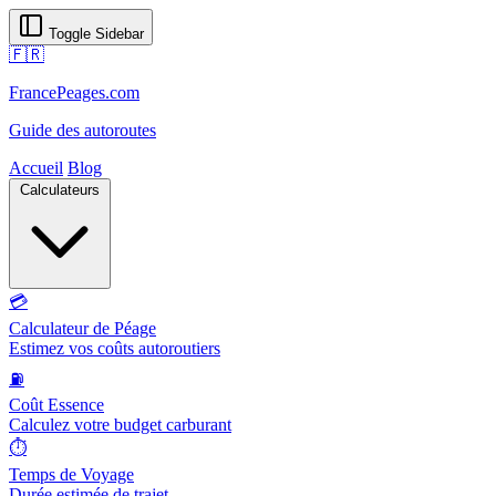
Toggle Sidebar
🇫🇷
FrancePeages.com
Guide des autoroutes
Accueil
Blog
Calculateurs
💳
Calculateur de Péage
Estimez vos coûts autoroutiers
⛽
Coût Essence
Calculez votre budget carburant
⏱️
Temps de Voyage
Durée estimée de trajet