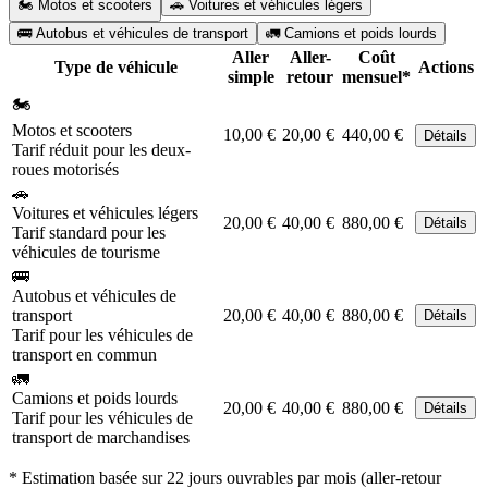
🏍️ Motos et scooters
🚗 Voitures et véhicules légers
🚌 Autobus et véhicules de transport
🚛 Camions et poids lourds
Aller
Aller-
Coût
Type de véhicule
Actions
simple
retour
mensuel*
🏍️
Motos et scooters
10,00 €
20,00 €
440,00 €
Détails
Tarif réduit pour les deux-
roues motorisés
🚗
Voitures et véhicules légers
20,00 €
40,00 €
880,00 €
Détails
Tarif standard pour les
véhicules de tourisme
🚌
Autobus et véhicules de
transport
20,00 €
40,00 €
880,00 €
Détails
Tarif pour les véhicules de
transport en commun
🚛
Camions et poids lourds
20,00 €
40,00 €
880,00 €
Détails
Tarif pour les véhicules de
transport de marchandises
* Estimation basée sur 22 jours ouvrables par mois (aller-retour