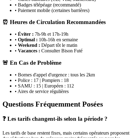
• Badges télépéage (recommandé)
• Paiement mobile (certaines barrières)
⏰ Heures de Circulation Recommandées
•
Éviter :
7h-9h et 17h-19h
•
Optimal :
10h-16h en semaine
•
Weekend :
Départ tôt le matin
•
Vacances :
Consulter Bison Futé
🚨 En Cas de Problème
• Bornes d'appel d'urgence : tous les 2km
• Police : 17 | Pompiers : 18
• SAMU : 15 | Européen : 112
• Aires de service régulières
Questions Fréquemment Posées
❓ Les tarifs changent-ils selon la période ?
Les tarifs de base restent fixes, mais certains opérateurs proposent