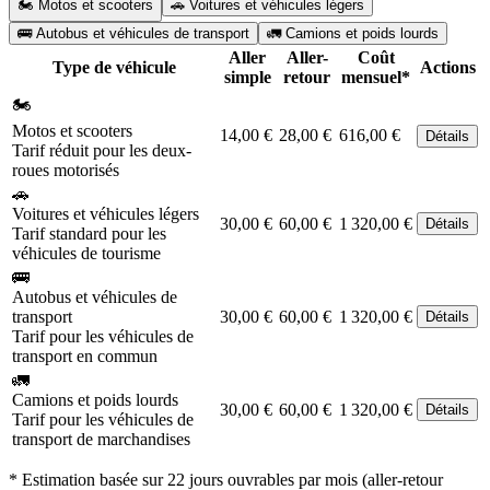
🏍️ Motos et scooters
🚗 Voitures et véhicules légers
🚌 Autobus et véhicules de transport
🚛 Camions et poids lourds
Aller
Aller-
Coût
Type de véhicule
Actions
simple
retour
mensuel*
🏍️
Motos et scooters
14,00 €
28,00 €
616,00 €
Détails
Tarif réduit pour les deux-
roues motorisés
🚗
Voitures et véhicules légers
30,00 €
60,00 €
1 320,00 €
Détails
Tarif standard pour les
véhicules de tourisme
🚌
Autobus et véhicules de
transport
30,00 €
60,00 €
1 320,00 €
Détails
Tarif pour les véhicules de
transport en commun
🚛
Camions et poids lourds
30,00 €
60,00 €
1 320,00 €
Détails
Tarif pour les véhicules de
transport de marchandises
* Estimation basée sur 22 jours ouvrables par mois (aller-retour