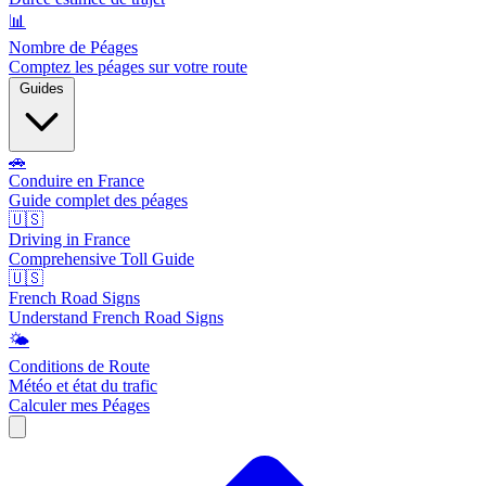
📊
Nombre de Péages
Comptez les péages sur votre route
Guides
🚗
Conduire en France
Guide complet des péages
🇺🇸
Driving in France
Comprehensive Toll Guide
🇺🇸
French Road Signs
Understand French Road Signs
🌤️
Conditions de Route
Météo et état du trafic
Calculer mes Péages