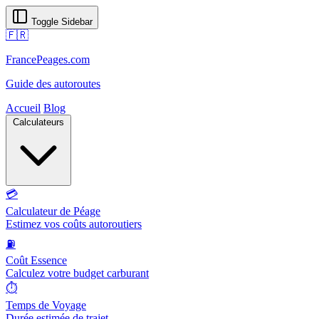
Toggle Sidebar
🇫🇷
FrancePeages.com
Guide des autoroutes
Accueil
Blog
Calculateurs
💳
Calculateur de Péage
Estimez vos coûts autoroutiers
⛽
Coût Essence
Calculez votre budget carburant
⏱️
Temps de Voyage
Durée estimée de trajet