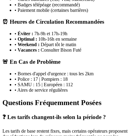
• Badges télépéage (recommandé)
• Paiement mobile (certaines barrières)
⏰ Heures de Circulation Recommandées
•
Éviter :
7h-9h et 17h-19h
•
Optimal :
10h-16h en semaine
•
Weekend :
Départ tôt le matin
•
Vacances :
Consulter Bison Futé
🚨 En Cas de Problème
• Bornes d'appel d'urgence : tous les 2km
• Police : 17 | Pompiers : 18
• SAMU : 15 | Européen : 112
• Aires de service régulières
Questions Fréquemment Posées
❓ Les tarifs changent-ils selon la période ?
Les tarifs de base restent fixes, mais certains opérateurs proposent