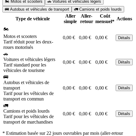
🏍️ Motos et scooters
🚗 Voitures et véhicules légers
🚌 Autobus et véhicules de transport
🚛 Camions et poids lourds
Aller
Aller-
Coût
Type de véhicule
Actions
simple
retour
mensuel*
🏍️
Motos et scooters
0,00 €
0,00 €
0,00 €
Détails
Tarif réduit pour les deux-
roues motorisés
🚗
Voitures et véhicules légers
0,00 €
0,00 €
0,00 €
Détails
Tarif standard pour les
véhicules de tourisme
🚌
Autobus et véhicules de
transport
0,00 €
0,00 €
0,00 €
Détails
Tarif pour les véhicules de
transport en commun
🚛
Camions et poids lourds
0,00 €
0,00 €
0,00 €
Détails
Tarif pour les véhicules de
transport de marchandises
* Estimation basée sur 22 jours ouvrables par mois (aller-retour