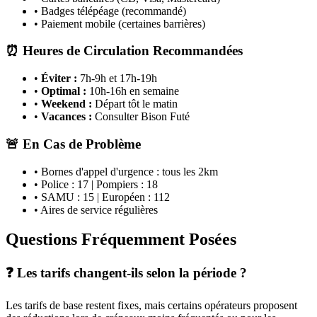
• Badges télépéage (recommandé)
• Paiement mobile (certaines barrières)
⏰ Heures de Circulation Recommandées
•
Éviter :
7h-9h et 17h-19h
•
Optimal :
10h-16h en semaine
•
Weekend :
Départ tôt le matin
•
Vacances :
Consulter Bison Futé
🚨 En Cas de Problème
• Bornes d'appel d'urgence : tous les 2km
• Police : 17 | Pompiers : 18
• SAMU : 15 | Européen : 112
• Aires de service régulières
Questions Fréquemment Posées
❓ Les tarifs changent-ils selon la période ?
Les tarifs de base restent fixes, mais certains opérateurs proposent