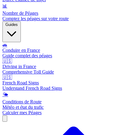
📊
Nombre de Péages
Comptez les péages sur votre route
Guides
🚗
Conduire en France
Guide complet des péages
🇺🇸
Driving in France
Comprehensive Toll Guide
🇺🇸
French Road Signs
Understand French Road Signs
🌤️
Conditions de Route
Météo et état du trafic
Calculer mes Péages