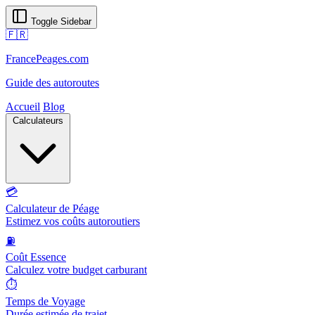
Toggle Sidebar
🇫🇷
FrancePeages.com
Guide des autoroutes
Accueil
Blog
Calculateurs
💳
Calculateur de Péage
Estimez vos coûts autoroutiers
⛽
Coût Essence
Calculez votre budget carburant
⏱️
Temps de Voyage
Durée estimée de trajet