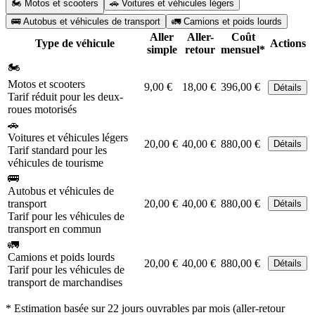
🏍️ Motos et scooters
🚗 Voitures et véhicules légers
🚌 Autobus et véhicules de transport
🚛 Camions et poids lourds
Aller
Aller-
Coût
Type de véhicule
Actions
simple
retour
mensuel*
🏍️
Motos et scooters
9,00 €
18,00 €
396,00 €
Détails
Tarif réduit pour les deux-
roues motorisés
🚗
Voitures et véhicules légers
20,00 €
40,00 €
880,00 €
Détails
Tarif standard pour les
véhicules de tourisme
🚌
Autobus et véhicules de
transport
20,00 €
40,00 €
880,00 €
Détails
Tarif pour les véhicules de
transport en commun
🚛
Camions et poids lourds
20,00 €
40,00 €
880,00 €
Détails
Tarif pour les véhicules de
transport de marchandises
* Estimation basée sur 22 jours ouvrables par mois (aller-retour