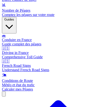
📊
Nombre de Péages
Comptez les péages sur votre route
Guides
🚗
Conduire en France
Guide complet des péages
🇺🇸
Driving in France
Comprehensive Toll Guide
🇺🇸
French Road Signs
Understand French Road Signs
🌤️
Conditions de Route
Météo et état du trafic
Calculer mes Péages