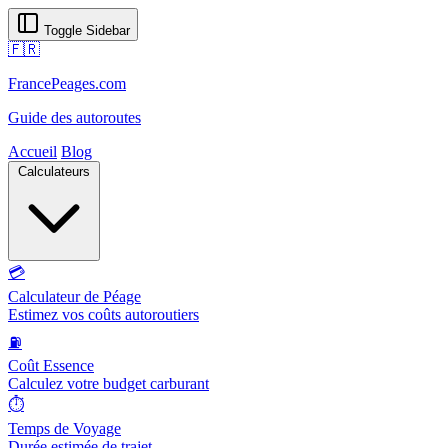
Toggle Sidebar
🇫🇷
FrancePeages.com
Guide des autoroutes
Accueil
Blog
Calculateurs
💳
Calculateur de Péage
Estimez vos coûts autoroutiers
⛽
Coût Essence
Calculez votre budget carburant
⏱️
Temps de Voyage
Durée estimée de trajet